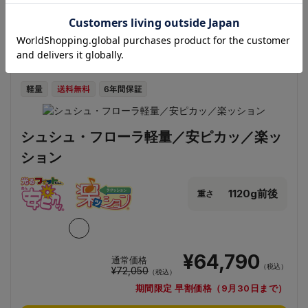
試着アプリを
商品を比較する
ダウンロード
シュシュ・フローラ軽量／安ピカッ／楽ッ
ション
1120g前後
重さ
¥64,790
通常価格
（税込）
¥72,050
（税込）
期間限定 早割価格（9月30日まで）