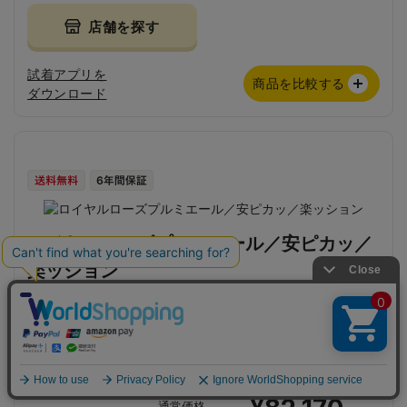
店舗を探す
試着アプリを
商品を比較する
ダウンロード
ロイヤルローズプルミエール／安ピカッ／
楽ッション
1320g前後
重さ
アイテム比較
アイテムを全削除
通常価格