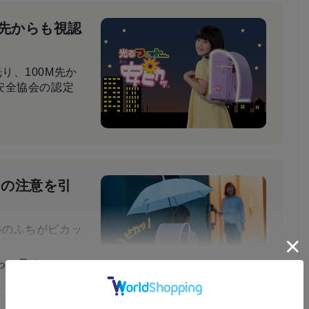
M先からも視認
り、100M先か
安全協会の認定
ーの注意を引
ルのふちがピカッ
っと見る