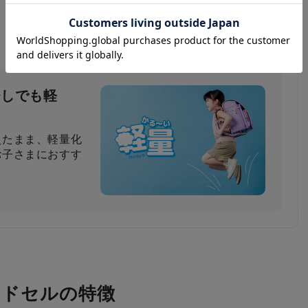
＆かっこいい
に対し、安ピカッ
素材のカラーをそ
少しでも軽
ザインはおしゃれ
えたまま、軽量化
お子さまにおすす
ンドセルの特徴