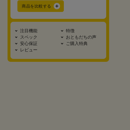
商品を比較する
注目機能
特徴
スペック
おともだちの声
安心保証
ご購入特典
レビュー
真横2
底面
カブセ裏
正面
安