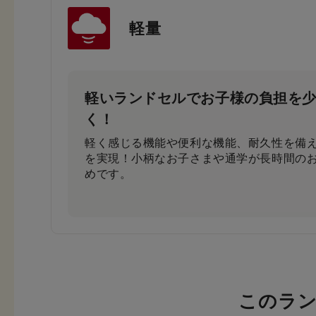
軽量
反射材なのにデザインはおしゃれ
まま！
一般的な反射材はシルバーカラーが多いの
は素材の上に特殊加工を施すことにより、
軽いランドセルでお子様の負担を
のまま活かすことを実現。ランドセルのデ
く！
＆かっこいいまま！
軽く感じる機能や便利な機能、耐久性を備
を実現！小柄なお子さまや通学が長時間の
めです。
このラ