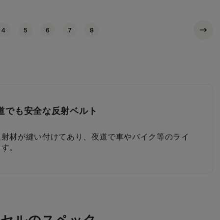
4
5
6
7
8
道でも安全な反射ベルト
についたナスカン
プルなカブセデザイン
プルなびょう
ーフレッシュの背あて
フラットファイルがすっきり入る幅
プルな内装
を重視した前ポケット
反射材が縫い付けてあり、夜道で車やバイク等のライ
負荷がかかると外れる安全ナスカンは、片側にのみ搭載
テッチは、本体色に合うカラーでシンプルに仕上げて
のイメージを崩さない、シンプルなびょうを使用して
れたエアーフレッシュの背当て。背中がムレにくく、
ながら、大マチの容量はそのまま。A4フラットファイ
丈夫な内装、お手入れし易く、長期間大切な教科書や
は装飾を最小限に。やさしいイメージに仕上げていま
ます。
す。
はじくのでお子さまの背中をいつも清潔に保てます。
り入ります。
ります。