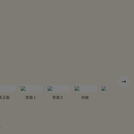
真正面
背面１
背面２
内側
真横１
ル