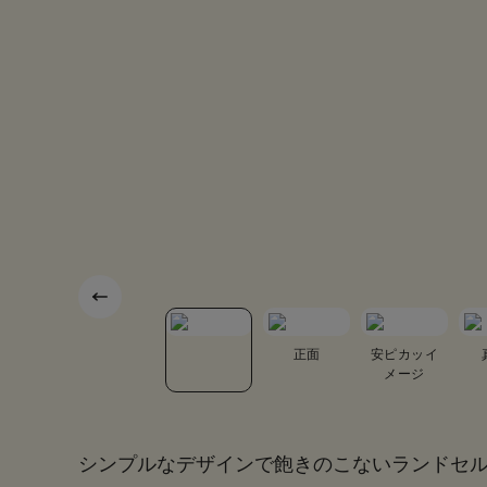
底面
カブセ裏
正面
安ピカッイ
メージ
シンプルなデザインで飽きのこないランドセ