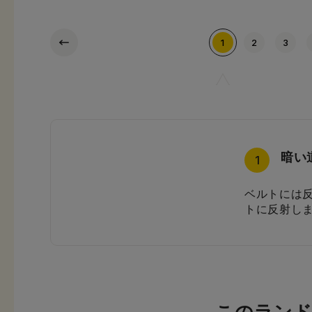
1
2
3
暗い
片側
シン
シン
エア
A4
シン
軽さ
2
3
4
5
6
7
8
1
ベルトには
約25kgの
カブセのス
ランドセル
通気性に優
軽量タイプ
シンプルで
前ポケット
トに反射し
されていま
います。
います。
水や汚れを
ルがすっぽ
文房具を守
す。