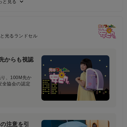
っと見る
負い心地
と光るランドセル
比べてもらった結
と回答しました。
M先からも視認
り、100M先か
安全協会の認定
ーの注意を引