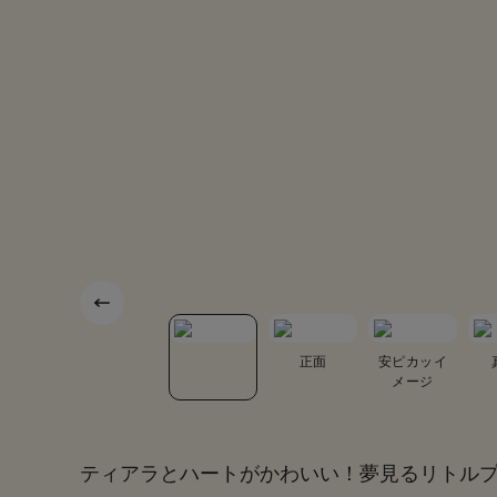
底面
カブセ裏
正面
安ピカッイ
メージ
ティアラとハートがかわいい！夢見るリトル