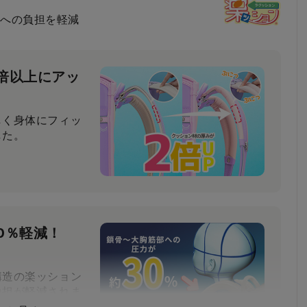
への負担を軽減
倍以上にアッ
しく身体にフィッ
した。
0％軽減！
構造の楽ッション
負担が軽減されま