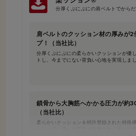
楽ッション®
分厚くぷにぷにの肩ベルトでからだ
肩ベルトのクッション材の厚みが2
プ！（当社比）
分厚くぷにぷにの柔らかいクッションが優
トし、今までにない背負い心地を実現しま
鎖骨から大胸筋へかかる圧力が約3
（当社比）
柔らかいクッション＆特許登録された特殊
によって、肩への圧力が分散され、体への
す。