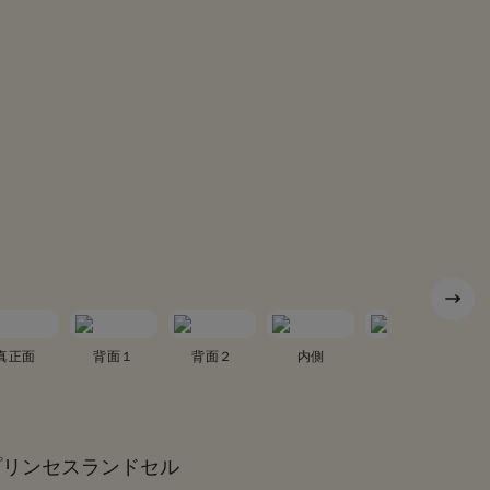
真正面
背面１
背面２
内側
真横１
プリンセスランドセル