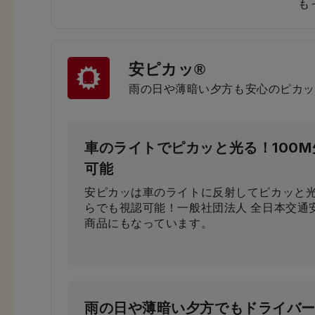
も
安ピカッ®
小学生から支持される圧倒的な背
雨の日や薄暗い夕方も安心のピカッ
小学3年生～6年生103人に従来品と背負い
果、約80％が「楽ッションで通学したい」
車のライトでピカッと光る！100
可能
安ピカッは車のライトに反射してピカッと光
らでも視認可能！一般社団法人 全日本交通
商品にもなっています。
雨の日や薄暗い夕方でもドライバ