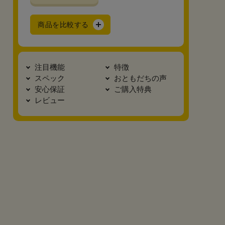
商品を比較する
注目機能
特徴
スペック
おともだちの声
安心保証
ご購入特典
レビュー
真横2
底面
カブセ裏
正面
安