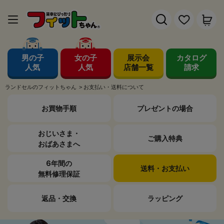
男の子
女の子
展示会
カタログ
人気
人気
店舗一覧
請求
ランドセルのフィットちゃん
>
お支払い・送料について
お買物手順
プレゼントの
場合
おじいさま・
ご購入特典
おばあさまへ
6年間の
送料・
お支払い
無料修理保証
返品・交換
ラッピング