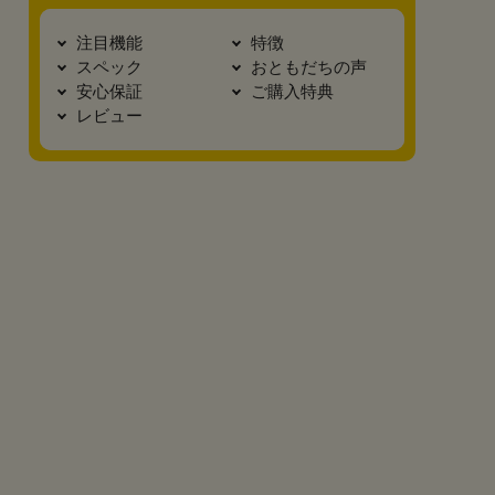
注目機能
特徴
スペック
おともだちの声
安心保証
ご購入特典
レビュー
真横2
底面
カブセ裏