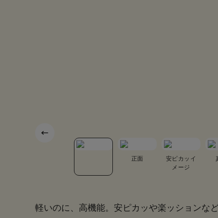
正面
安ピカッイ
メージ
軽いのに、高機能。安ピカッや楽ッションな