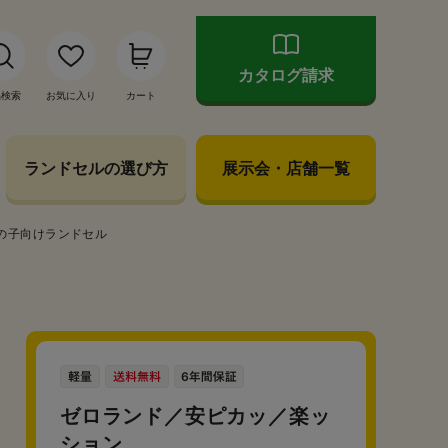
カタログ請求
品検索
お気に入り
カート
ランドセルの選び方
展示会・店舗一覧
の子向けランドセル
ゼロランド／安ピカッ／楽ッ
ション