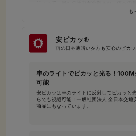
によって、肩への圧力が分散され、体への
す。
も
安ピカッ®
小学生から支持される圧倒的な背
雨の日や薄暗い夕方も安心のピカッ
小学3年生～6年生103人に従来品と背負い
果、約80％が「楽ッションで通学したい」
車のライトでピカッと光る！100
可能
安ピカッは車のライトに反射してピカッと光
らでも視認可能！一般社団法人 全日本交通
商品にもなっています。