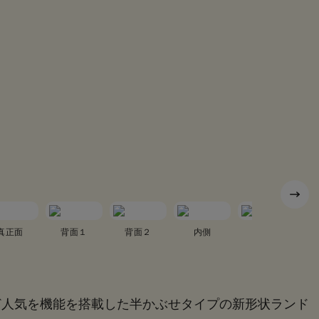
真正面
背面１
背面２
内側
真横１
ど人気を機能を搭載した半かぶせタイプの新形状ランド