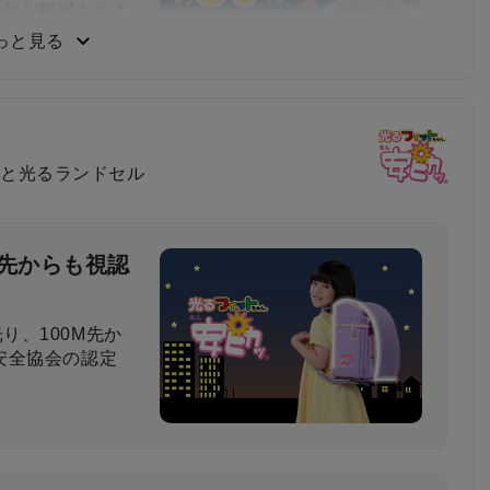
負担が軽減されま
っと見る
負い心地
と光るランドセル
比べてもらった結
と回答しました。
M先からも視認
り、100M先か
安全協会の認定