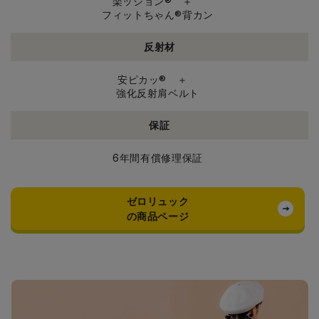
楽ッション® ＋
フィットちゃん®背カン
反射材
安ピカッ® ＋
強化反射肩ベルト
保証
6年間有償修理保証
ゼロリュック
の商品ページ