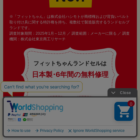
※「フィットちゃん」は株式会社ハシモトが商標権および背負いベルト
取り付け具に関する特許権を持ち、複数社で製造販売するランドセルブ
ランドです。
調査対象期間：2025年1月～12月 ／ 調査範囲：メーカーに限る ／ 調査
機関：株式会社東京商工リサーチ
フィットちゃんランドセルは
日本製
・
6年間の無料修理
保証付き
ご利用ガイド