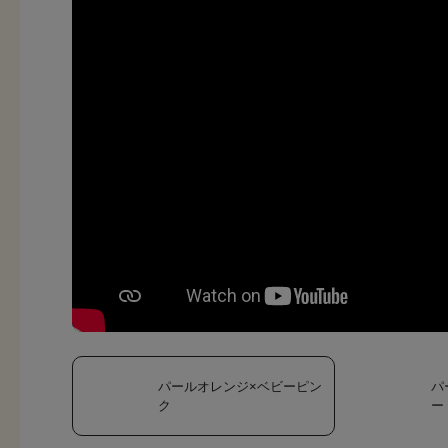
パールオレンジ×ベビーピン
パ
ク
ー