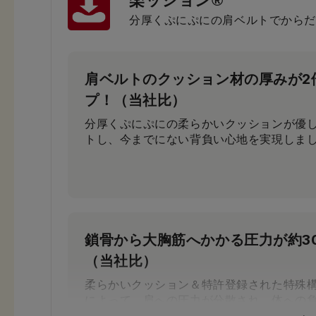
楽ッション®
分厚くぷにぷにの肩ベルトでからだ
肩ベルトのクッション材の厚みが2
プ！（当社比）
分厚くぷにぷにの柔らかいクッションが優
トし、今までにない背負い心地を実現しま
鎖骨から大胸筋へかかる圧力が約3
（当社比）
柔らかいクッション＆特許登録された特殊
によって、肩への圧力が分散され、体への
す。