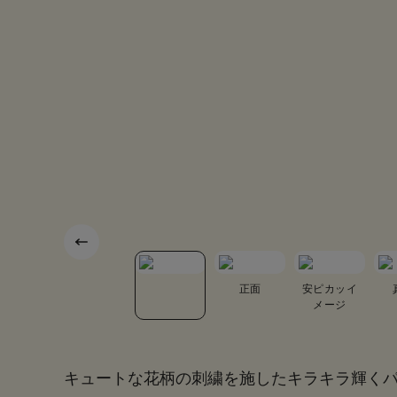
底面
カブセ裏
正面
安ピカッイ
メージ
キュートな花柄の刺繍を施したキラキラ輝く