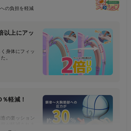
への負担を軽減
倍以上にアッ
しく身体にフィッ
した。
0％軽減！
構造の楽ッション
負担が軽減されま