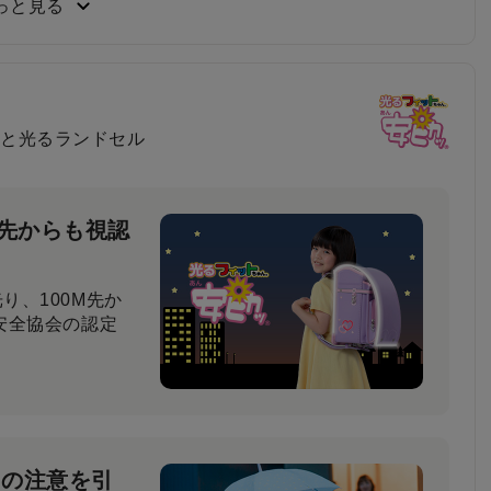
っと見る
負い心地
と光るランドセル
比べてもらった結
と回答しました。
M先からも視認
り、100M先か
安全協会の認定
ーの注意を引