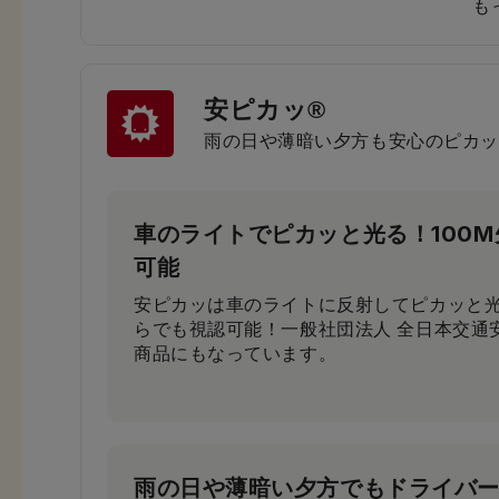
も
安ピカッ®
小学生から支持される圧倒的な背
雨の日や薄暗い夕方も安心のピカッ
小学3年生～6年生103人に従来品と背負い
果、約80％が「楽ッションで通学したい」
車のライトでピカッと光る！100
可能
安ピカッは車のライトに反射してピカッと光
らでも視認可能！一般社団法人 全日本交通
商品にもなっています。
雨の日や薄暗い夕方でもドライバ