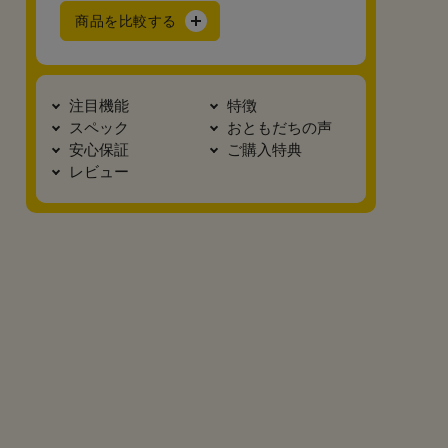
商品を比較する
注目機能
特徴
スペック
おともだちの声
安心保証
ご購入特典
レビュー
真横2
底面
カブセ裏
正面
安