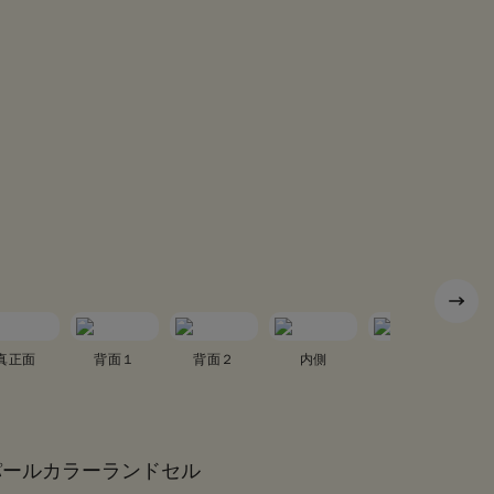
真正面
背面１
背面２
内側
真横１
パールカラーランドセル