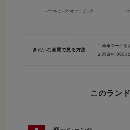
パールピンク×ホットピンク
パ
１.歯車マークを
きれいな画質で見る方法
２.画質を108
このラン