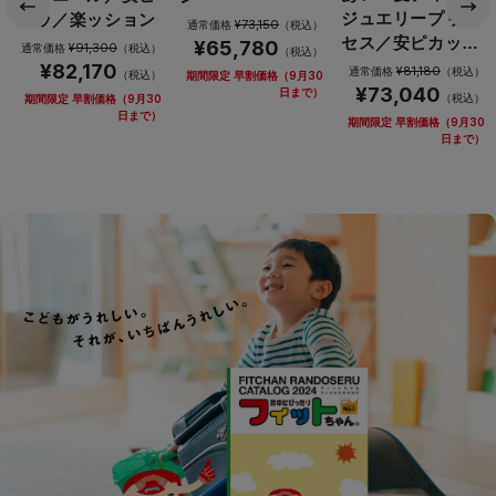
ジュエリープリン
カッ／楽ッション
¥73,150
通常価格
（税込）
セス／安ピカッ／
¥65,780
¥91,300
通常価格
（税込）
（税込）
楽ッション
¥82,170
¥81,180
通常価格
（税込）
（税込）
期間限定 早割価格（9月30
¥73,040
日まで）
（税込）
期間限定 早割価格（9月30
日まで）
期間限定 早割価格（9月30
日まで）