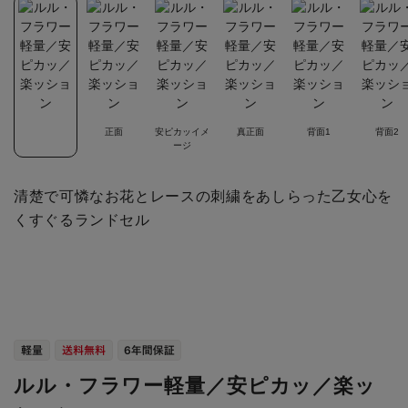
正面
安ピカッイメ
真正面
背面1
背面2
ージ
清楚で可憐なお花とレースの刺繍をあしらった乙女心を
くすぐるランドセル
ルル・フラワー軽量／安ピカッ／楽ッ