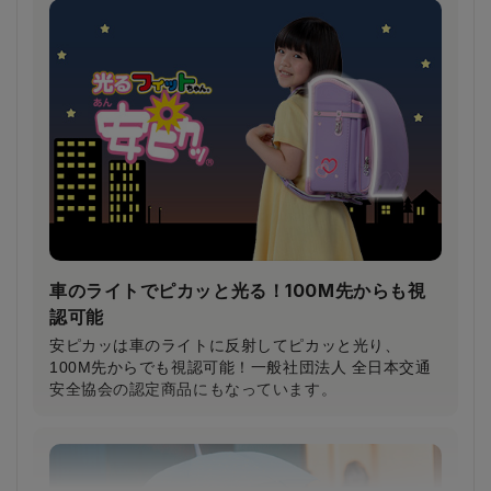
鎖骨から大胸筋へかかる圧力が約30％軽減！
（当社比）
柔らかいクッション＆特許登録された特殊構造の楽ッ
ションによって、肩への圧力が分散され、体への負担
が軽減されます。
車のライトでピカッと光る！100M先からも視
認可能
安ピカッは車のライトに反射してピカッと光り、
100M先からでも視認可能！一般社団法人 全日本交通
安全協会の認定商品にもなっています。
小学生から支持される圧倒的な背負い心地