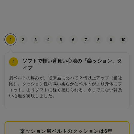
1
2
3
4
5
6
7
8
9
10
ソフトで軽い背負い心地の「楽ッション」タ
レースをモチーフにしたライン
ハート型のお花の刺繍
安ピカッ
清楚なカブセのデザイン
こだわりの軽量タイプ
かわいいブーケの刺繍
小花柄の内装
ハート型の引き手
お花の刺繍が入った前ポケット
10
4
2
3
5
6
7
8
9
1
イプ
側面には、レースをモチーフにした繊細なラインをあしら
片方の側面には、ハート型のお花の刺繍をほどこしまし
日中はデザインとして溶け込み、雨の日や薄暗い夕方は車
細かなフリルとお花のラインが清楚な可愛らしさを演出し
より軽くなった軽量タイプ。ただ軽いだけではなく、機能
もう片方の側面には、かわいいお花のブーケの刺繍を施し
淡いピンク色に繊細なタッチで描かれた小花柄の内装がラ
前ポケットのハート型の引き手も女の子が嬉しくなるポイ
前ポケットは、お花の刺繍がほどこされた片マチタイプの
肩ベルトの厚みが、従来品に比べて２倍以上アップ（当社
いました。サイドのデザインのさりげないポイントです。
た。淡いカラーの刺繍が可憐さを演出します。
のライトに反射してピカッと光る安ピカッを搭載。
ます。
面も充実させています。
ました。チェックのリボンもポイントです。
ンドセルを開けたときにも可憐なイメージを演出します。
ントです。
前ポケットです。
比）。クッション性の高い柔らかなベルトがより身体にフ
ィット。よりソフトに軽く感じられる、今までにない背負
い心地を実現しました。
楽ッション肩ベルトのクッションは6年