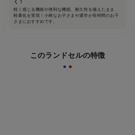
く！
軽く感じる機能や便利な機能、耐久性を備えたまま、
軽量化を実現！小柄なお子さまや通学が長時間のお子
さまにおすすめです。
反射材なのにデザインはおしゃれ＆かっこいい
このランドセルの特徴
まま！
一般的な反射材はシルバーカラーが多いのに対し、安
ピカッは素材の上に特殊加工を施すことにより、素材
のカラーをそのまま活かすことを実現。ランドセルの
デザインはおしゃれ＆かっこいいまま！