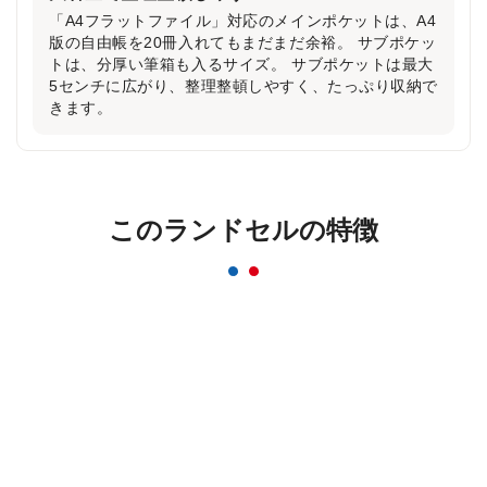
「A4フラットファイル」対応のメインポケットは、A4
版の自由帳を20冊入れてもまだまだ余裕。 サブポケッ
トは、分厚い筆箱も入るサイズ。 サブポケットは最大
5センチに広がり、整理整頓しやすく、たっぷり収納で
きます。
反射材なのにデザインはおしゃれ＆かっこいい
まま！
このランドセルの特徴
一般的な反射材はシルバーカラーが多いのに対し、安
ピカッは素材の上に特殊加工を施すことにより、素材
のカラーをそのまま活かすことを実現。ランドセルの
デザインはおしゃれ＆かっこいいまま！