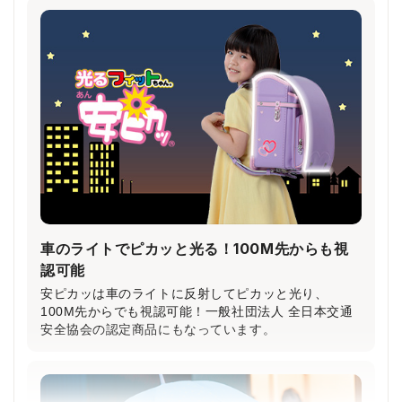
鎖骨から大胸筋へかかる圧力が約30％軽減！
（当社比）
柔らかいクッション＆特許登録された特殊構造の楽ッ
ションによって、肩への圧力が分散され、体への負担
が軽減されます。
車のライトでピカッと光る！100M先からも視
認可能
安ピカッは車のライトに反射してピカッと光り、
100M先からでも視認可能！一般社団法人 全日本交通
安全協会の認定商品にもなっています。
小学生から支持される圧倒的な背負い心地