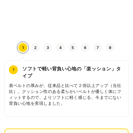
1
2
3
4
5
6
7
8
ソフトで軽い背負い心地の「楽ッション」タ
サイドのドーナツ柄の素押し
安ピカッ
ドーナツ型のびょう
シンプルな背あて
内装にもドーナツがいっぱい
ドーナツ型の引き手
ドーナツ刺しゅうの前ポケット
4
2
3
5
6
7
8
1
イプ
ドーナツが並んだシンプルな素押しで、落ち着いたデザイ
日中はデザインとして溶け込み、雨の日や暗い夜道は車の
シンプルなカブセデザインに、大人気のポン・デ・リング
シンプルな縦ラインとウェーブ状の背あては通気性抜群！
ビターカラーで甘さ控えめのドーナツ柄の内装。
エンゼルフレンチが２つ並んだチャーム。
おいしそうなドーナツの刺繍デザインが入った前ポケッ
肩ベルトの厚みが、従来品と比べて２倍以上アップ（当社
ンに。
ライトに反射してピカッと光る安ピカッ搭載。
が特徴的な鋲。
背中がムレにくく、夏場でも快適に背負えます。
ト。
比）。クッション性のある柔らかいベルトが優しく体にフ
ィットするので、よりソフトに軽く感じる、今までにない
背負い心地を実現しました。