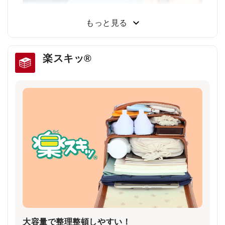
小学3年生～6年生103人に従来品と背負い比べてもら
った結果、約80％が「楽ッションで通学したい」と回
もっと見る
答しました。
楽スキッ®
雨の日や暗い夜道でもドライバーの注意を引き
安全・安心
雨で視界が悪い日や夕暮れ時に、ランドセルのふちが
ピカッと光り、ドライバーの注意を引きます。
大容量で整理整頓しやすい！