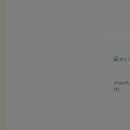
クロ×ア
け)