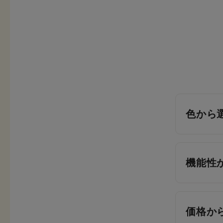
色から
機能性
価格か