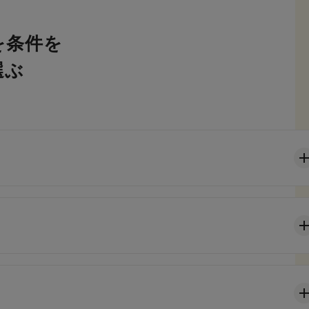
を条件を
選ぶ