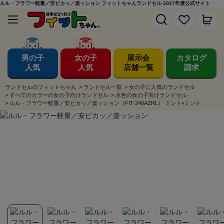
ルル・フラワー軽量／安ピカッ／楽ッション フィットちゃんランドセル 2027年度公式サイト
男の子
女の子
展示会
カタログ
人気
人気
店舗一覧
請求
ランドセルのフィットちゃん
>
ランドセル一覧
>
女の子に人気のランドセル
>
すべてのカラーの女の子向けランドセル
>
水色の女の子向けランドセル
>
ルル・フラワー軽量／安ピカッ／楽ッション（FIT-240AZRL） ミント×ミント