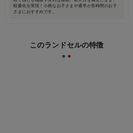
軽量化を実現！小柄なお子さまや通学が長時間のお子
さまにおすすめです。
反射材なのにデザインはおしゃれ＆かっこいい
このランドセルの特徴
まま！
一般的な反射材はシルバーカラーが多いのに対し、安
ピカッは素材の上に特殊加工を施すことにより、素材
のカラーをそのまま活かすことを実現。ランドセルの
デザインはおしゃれ＆かっこいいまま！