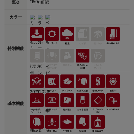
重さ
1150g前後
カラー
特別機能
基本機能