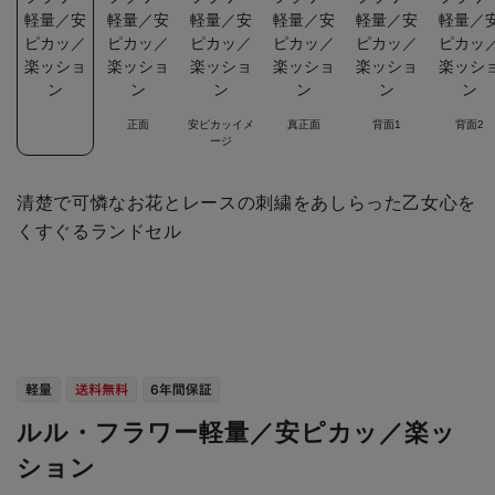
正面
安ピカッイメ
真正面
背面1
背面2
ージ
清楚で可憐なお花とレースの刺繍をあしらった乙女心を
くすぐるランドセル
ルル・フラワー軽量／安ピカッ／楽ッ
ション