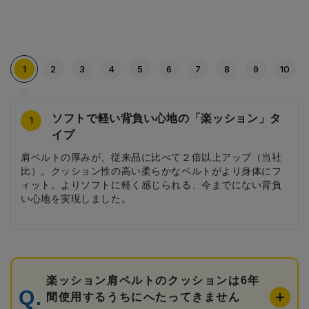
1
2
3
4
5
6
7
8
9
10
ソフトで軽い背負い心地の「楽ッション」タ
レースをモチーフにしたライン
ハート型のお花の刺繍
安ピカッ
清楚なカブセのデザイン
こだわりの軽量タイプ
かわいいブーケの刺繍
小花柄の内装
ハート型の引き手
お花の刺繍が入った前ポケット
10
4
2
3
5
6
7
8
9
1
イプ
側面には、レースをモチーフにした繊細なラインをあしら
片方の側面には、ハート型のお花の刺繍をほどこしまし
日中はデザインとして溶け込み、雨の日や薄暗い夕方は車
細かなフリルとお花のラインが清楚な可愛らしさを演出し
より軽くなった軽量タイプ。ただ軽いだけではなく、機能
もう片方の側面には、かわいいお花のブーケの刺繍を施し
淡いピンク色に繊細なタッチで描かれた小花柄の内装がラ
前ポケットのハート型の引き手も女の子が嬉しくなるポイ
前ポケットは、お花の刺繍がほどこされた片マチタイプの
肩ベルトの厚みが、従来品に比べて２倍以上アップ（当社
いました。サイドのデザインのさりげないポイントです。
た。淡いカラーの刺繍が可憐さを演出します。
のライトに反射してピカッと光る安ピカッを搭載。
ます。
面も充実させています。
ました。チェックのリボンもポイントです。
ンドセルを開けたときにも可憐なイメージを演出します。
ントです。
前ポケットです。
比）。クッション性の高い柔らかなベルトがより身体にフ
ィット。よりソフトに軽く感じられる、今までにない背負
い心地を実現しました。
楽ッション肩ベルトのクッションは6年
間使用するうちにへたってきません