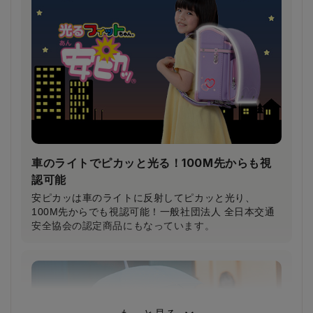
（当社比）
柔らかいクッション＆特許登録された特殊構造の楽ッ
ションによって、肩への圧力が分散され、体への負担
が軽減されます。
車のライトでピカッと光る！100M先からも視
認可能
安ピカッは車のライトに反射してピカッと光り、
100M先からでも視認可能！一般社団法人 全日本交通
安全協会の認定商品にもなっています。
小学生から支持される圧倒的な背負い心地
小学3年生～6年生103人に従来品と背負い比べてもら
った結果、約80％が「楽ッションで通学したい」と回