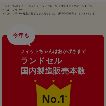
ランドセルのフィットちゃん
>
ランドセル一覧
>
女の子に人気のランドセル
>
ルル・フラワー
>
ルル・フラワー軽量／安ピカッ／楽ッション（FIT-240AZRL） ミント×ミント
今年も
フィットちゃんはおかげさまで
ランドセル
国内製造販売本数
No.1
※