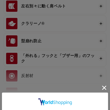
左右別々に動く肩ベルト
クラリーノ®
型崩れ防止
「外れる」フックと「ブザー用」のフッ
ク
反射材
持ち手
もっと見る