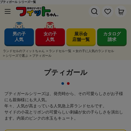
プティガール シリーズ一覧
男の子
女の子
展示会
カタログ
人気
人気
店舗一覧
請求
ランドセルのフィットちゃん
>
ランドセル一覧
>
女の子に人気のランドセル
>
シリーズで選ぶ
>
プティガール
プティガール
プティガールシリーズは、発売時から、その可愛らしさがお子様
にも親御様にも大人気。
年々、人気が高まっている人気急上昇ランドセルです。
サイドの小花とリボンの可愛らしい刺繍が女の子らしさを演出し
ます。内装のピンクの水玉もキュート。