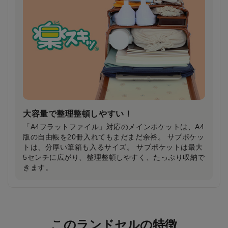
雨の日や薄暗い夕方でもドライバーの注意を引
き安全・安心
雨で視界が悪い日や夕暮れ時に、ランドセルのふちが
ピカッと光り、ドライバーの注意を引きます。
大容量で整理整頓しやすい！
「A4フラットファイル」対応のメインポケットは、A4
版の自由帳を20冊入れてもまだまだ余裕。 サブポケッ
トは、分厚い筆箱も入るサイズ。 サブポケットは最大
5センチに広がり、整理整頓しやすく、たっぷり収納で
きます。
反射材なのにデザインはおしゃれ＆かっこいい
まま！
このランドセルの特徴