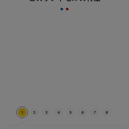
一般的な反射材はシルバーカラーが多いのに対し、安
ピカッは素材の上に特殊加工を施すことにより、素材
のカラーをそのまま活かすことを実現。ランドセルの
デザインはおしゃれ＆かっこいいまま！
1
2
3
4
5
6
7
8