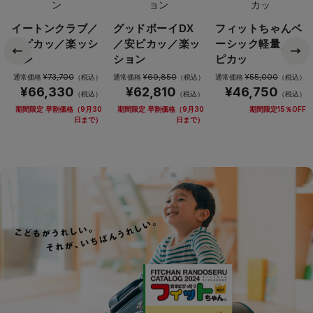
イートンクラブ／
グッドボーイDX
フィットちゃんベ
安ピカッ／楽ッシ
／安ピカッ／楽ッ
ーシック軽量／安
ョン
ション
ピカッ
¥73,700
¥69,850
¥55,000
通常価格
（税込）
通常価格
（税込）
通常価格
（税込）
¥66,330
¥62,810
¥46,750
（税込）
（税込）
（税込）
期間限定 早割価格（9月30
期間限定 早割価格（9月30
期間限定15％OFF
日まで）
日まで）