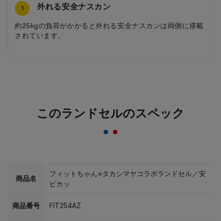
外れる安全ナスカン
丈夫でかっこいいサイドのデザイン
シンプルなカブセデザイン
シンプルなびょう
ウェービータッチの背あて
シンプルな内装
A4フラットファイルがすっきり入る幅
シンプルデザインの前ポケット
4
2
3
5
6
7
8
1
約25kgの負荷がかかると外れる安全ナスカンは両側に搭載
大マチ部と底部に樹脂の芯材を入れ（大マチ3方強力補
カブセのステッチは、本体色に合うカラーでシンプルに仕
ランドセルのイメージを崩さない、シンプルなびょうを４
通気性に優れたウェービータッチの背当て。背中がムレに
シンプルで丈夫な内装、お手入れし易く、長期間大切な教
軽量タイプながら、大マチの容量はそのまま。A4フラット
シンプルなデザインの前ポケットは名前カードがコンパク
されています。
強）、３方強力補強を施しました。素材にはクラリーノの
上げています。
つ使用しています。
くく、水や汚れをはじくのでお子さまの背中をいつも清潔
科書や文房具を守ります。
ファイルがすっぽり入ります。
トなデザインに仕上げました。
中で、最も傷に強い素材「クラリーノタフロックNEO」を
に保てます。
使用しています。
このランドセルのスペック
フィットちゃん×タカシマヤコラボランドセル／安
商品名
ピカッ
商品番号
FIT254AZ