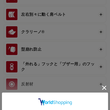
左右別々に動く肩ベルト
クラリーノ®
型崩れ防止
「外れる」フックと「ブザー用」のフッ
ク
反射材
持ち手
もっと見る