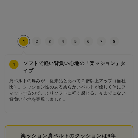
1
2
3
4
5
6
7
8
ソフトで軽い背負い心地の「楽ッション」タ
繊細でガーリーなサイドの刺繍
ナチュラルなカブセステッチ
リボン型のびょう
ドットとリボン柄の内装
フリルをあしらった前バンド
お花型の引き手
刺繍をあしらった前ポケット
4
2
3
5
6
7
8
1
イプ
本体カラーによって刺繍のカラーも異なるこだわりのデザ
本体カラーと同色の柔らかいステッチで、ナチュラルな女
ナチュラルなカブセデザインに、リボン型のびょうが映
カブセ裏には、細かいドットに混じって、小さなリボンが
シンプルなデザインに、サイドから見えるフリルの前バン
オシャレなお花型の引き手は持ちやすく、ワンポイントア
サイドの刺繍とリンクする前ポケットのデザイン。楕円に
肩ベルトの厚みが、従来品と比べて２倍以上アップ（当社
イン。流れるようなフォルムと繊細な刺繍がガーリーさを
の子らしさを演出します。
え、シンプルでかわいらしいデザインに仕上がっていま
隠れています。ベビーピンクの女の子らしいカラーもふた
ドがさり気なくオシャレ。
クセントとしてランドセルの雰囲気づくりに一役買ってま
小花をあしらって、やさしいイメージに仕上げています。
比）。クッション性のある柔らかいベルトが優しく体にフ
引き立てます。さり気なく配置されたリボンもかわいらし
す。
を開けたときに嬉しくなるポイントです。
す。
ィットするので、よりソフトに軽く感じる、今までにない
さのポイントです。
背負い心地を実現しました。
楽ッション肩ベルトのクッションは6年