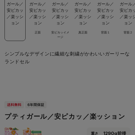
正面
安ピカッイメ
真正面
背面１
背面２
ージ
シンプルなデザインに繊細な刺繍がかわいいガーリーな
ランドセル
プティガール／安ピカッ／楽ッション
1290g前後
重さ