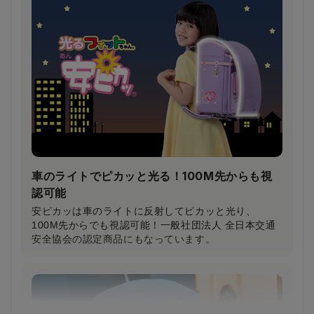
鎖骨から大胸筋へかかる圧力が約30％軽減！
（当社比）
柔らかいクッション＆特許登録された特殊構造の楽ッ
ションによって、肩への圧力が分散され、体への負担
が軽減されます。
車のライトでピカッと光る！100M先からも視
認可能
安ピカッは車のライトに反射してピカッと光り、
100M先からでも視認可能！一般社団法人 全日本交通
安全協会の認定商品にもなっています。
小学生から支持される圧倒的な背負い心地
小学3年生～6年生103人に従来品と背負い比べてもら