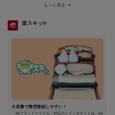
った結果、約80％が「楽ッションで通学したい」と回
もっと見る
答しました。
楽スキッ®
雨の日や薄暗い夕方でもドライバーの注意を引
き安全・安心
雨で視界が悪い日や夕暮れ時に、ランドセルのふちが
ピカッと光り、ドライバーの注意を引きます。
大容量で整理整頓しやすい！
「A4フラットファイル」対応のメインポケットは、A4