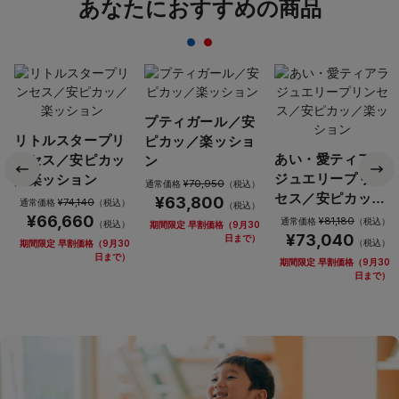
あなたにおすすめの商品
プティガール／安
リトルスタープリ
ピカッ／楽ッショ
あい・愛ティアラ
ンセス／安ピカッ
ン
ジュエリープリン
／楽ッション
¥70,950
通常価格
（税込）
セス／安ピカッ／
¥63,800
¥74,140
通常価格
（税込）
（税込）
楽ッション
¥66,660
¥81,180
通常価格
（税込）
（税込）
期間限定 早割価格（9月30
¥73,040
日まで）
（税込）
期間限定 早割価格（9月30
日まで）
期間限定 早割価格（9月30
日まで）