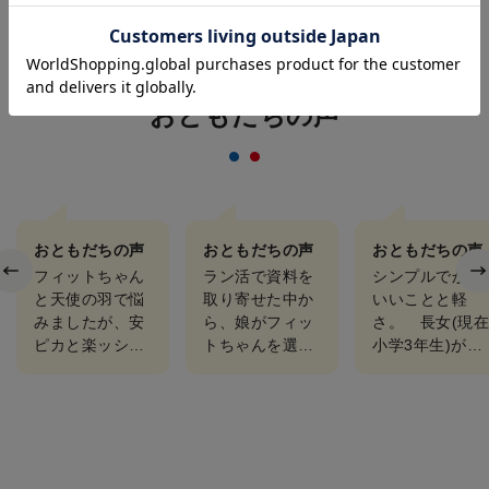
このランドセルを選んだ
おともだちの声
おともだちの声
おともだちの声
おともだちの声
フィットちゃん
ラン活で資料を
シンプルでかわ
と天使の羽で悩
取り寄せた中か
いいことと軽
みましたが、安
ら、娘がフィッ
さ。 長女(現
ピカと楽ッショ
トちゃんを選び
小学3年生)が転
ンの機能に惹か
ました。ショー
校に合わせ1年
れてフィットち
ルームに行きい
前に購入。次女
ゃんを購入しま
くつか背負って
(現在小学1年生
した。 実際に
みて、娘の好き
には他とも見比
使ってみて、娘
な色（チョコと
べたものの、
も大変…
ラベン…
軽…