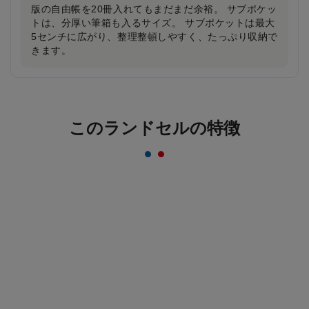
版の自由帳を20冊入れてもまだまだ余裕。 サブポケッ
トは、分厚い筆箱も入るサイズ。 サブポケットは最大
5センチに広がり、整理整頓しやすく、たっぷり収納で
きます。
反射材なのにデザインはおしゃれ＆かっこいい
まま！
このランドセルの特徴
一般的な反射材はシルバーカラーが多いのに対し、安
ピカッは素材の上に特殊加工を施すことにより、素材
のカラーをそのまま活かすことを実現。ランドセルの
デザインはおしゃれ＆かっこいいまま！