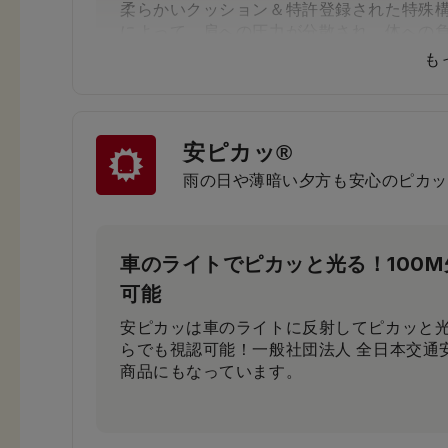
柔らかいクッション＆特許登録された特殊
によって、肩への圧力が分散され、体への
す。
も
安ピカッ®
小学生から支持される圧倒的な背
雨の日や薄暗い夕方も安心のピカッ
小学3年生～6年生103人に従来品と背負い
果、約80％が「楽ッションで通学したい」
車のライトでピカッと光る！100
可能
安ピカッは車のライトに反射してピカッと光
らでも視認可能！一般社団法人 全日本交通
商品にもなっています。