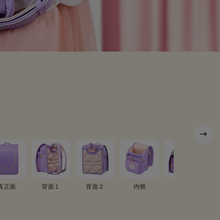
真正面
背面１
背面２
内側
真横１