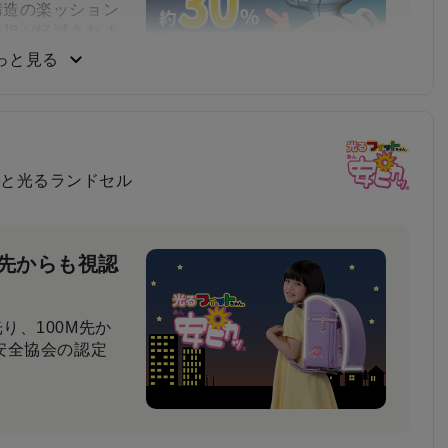
構造の楽ッション
負担が軽減されま
っと見る
負い心地
と光るランドセル
比べてもらった結
と回答しました。
M先からも視認
り、100M先か
安全協会の認定