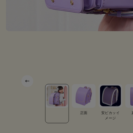
底面
カブセ裏
正面
安ピカッイ
メージ