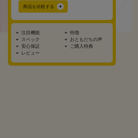
商品を比較する
注目機能
特徴
スペック
おともだちの声
安心保証
ご購入特典
レビュー
真横2
底面
カブセ裏
正面
安