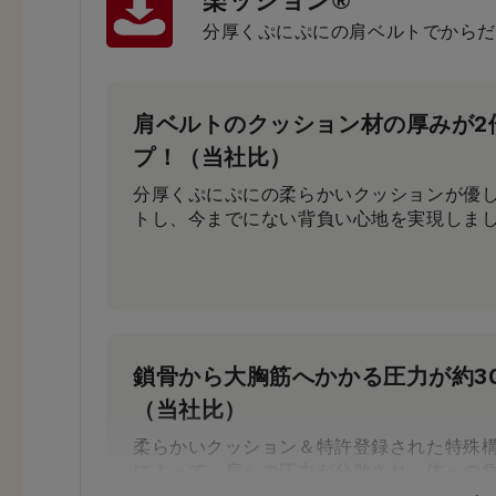
楽ッション®
分厚くぷにぷにの肩ベルトでからだ
肩ベルトのクッション材の厚みが2
プ！（当社比）
分厚くぷにぷにの柔らかいクッションが優
トし、今までにない背負い心地を実現しま
鎖骨から大胸筋へかかる圧力が約3
（当社比）
柔らかいクッション＆特許登録された特殊
によって、肩への圧力が分散され、体への
す。