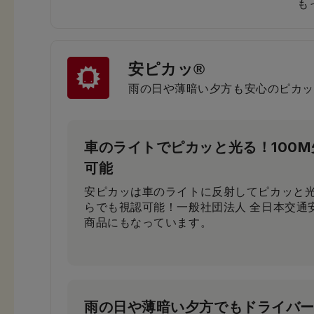
も
安ピカッ®
小学生から支持される圧倒的な背
雨の日や薄暗い夕方も安心のピカッ
小学3年生～6年生103人に従来品と背負い
果、約80％が「楽ッションで通学したい」
車のライトでピカッと光る！100
可能
安ピカッは車のライトに反射してピカッと光
らでも視認可能！一般社団法人 全日本交通
商品にもなっています。
雨の日や薄暗い夕方でもドライバ