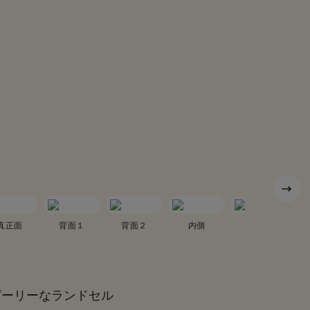
真正面
背面１
背面２
内側
真横１
ガーリーなランドセル