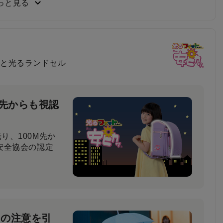
っと見る
負い心地
と光るランドセル
比べてもらった結
と回答しました。
M先からも視認
り、100M先か
安全協会の認定
ーの注意を引