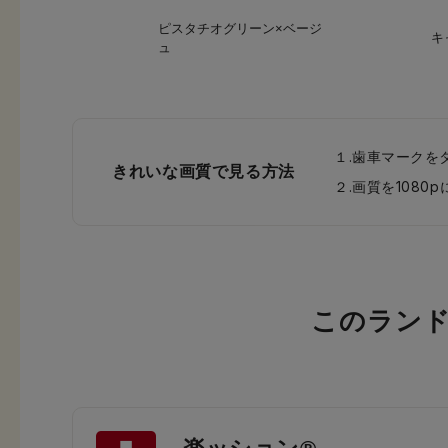
ピスタチオグリーン×ベージ
キ
ュ
１.歯車マークを
きれいな画質で見る方法
２.画質を108
このラン