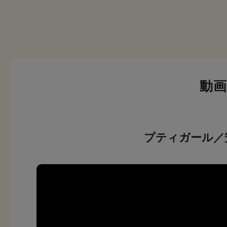
動
プティガール／