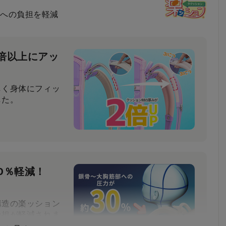
への負担を軽減
倍以上にアッ
しく身体にフィッ
した。
0％軽減！
構造の楽ッション
負担が軽減されま