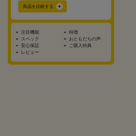
商品を比較する
注目機能
特徴
スペック
おともだちの声
安心保証
ご購入特典
レビュー
真横2
底面
カブセ裏