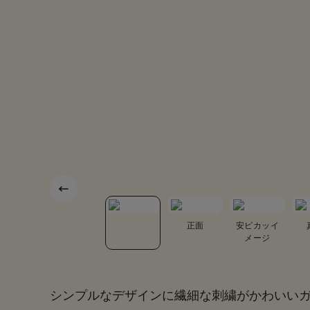
ブセ裏
正面
安ピカッイ
メージ
シンプルなデザインに繊細な刺繍がかわいい