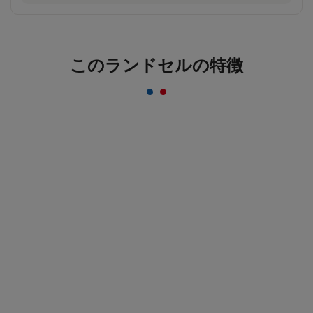
反射材なのにデザインはおしゃれ＆かっこいい
まま！
このランドセルの特徴
一般的な反射材はシルバーカラーが多いのに対し、安
ピカッは素材の上に特殊加工を施すことにより、素材
のカラーをそのまま活かすことを実現。ランドセルの
デザインはおしゃれ＆かっこいいまま！