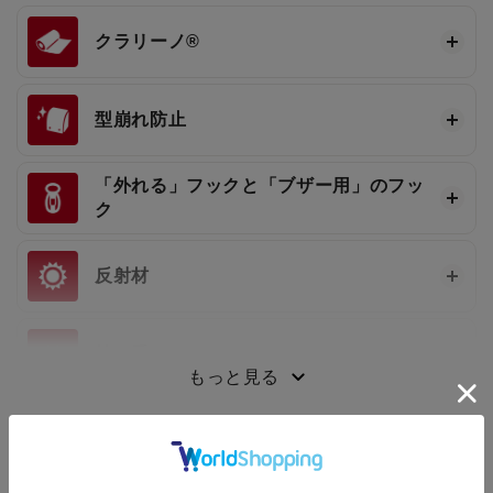
クラリーノ®
型崩れ防止
「外れる」フックと「ブザー用」のフッ
ク
反射材
持ち手
もっと見る
6年間の安心保証