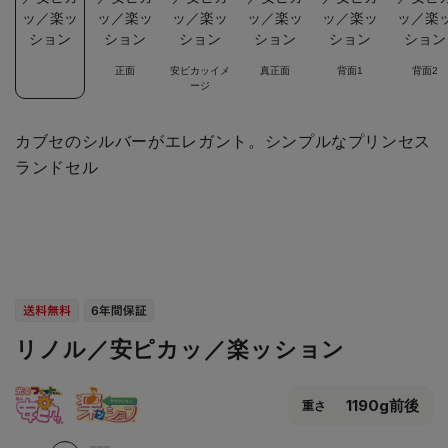
正面
安ピカッイメ
真正面
背面1
背面2
ージ
カブセのシルバーがエレガント。シンプルなプリンセス
ランドセル
リノル／安ピカッ／楽ッション
1190g前後
重さ