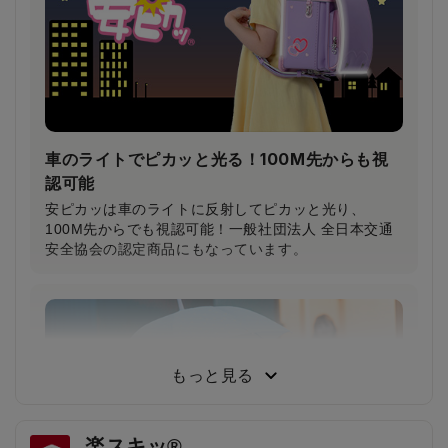
が軽減されます。
車のライトでピカッと光る！100M先からも視
認可能
安ピカッは車のライトに反射してピカッと光り、
100M先からでも視認可能！一般社団法人 全日本交通
安全協会の認定商品にもなっています。
小学生から支持される圧倒的な背負い心地
小学3年生～6年生103人に従来品と背負い比べてもら
った結果、約80％が「楽ッションで通学したい」と回
もっと見る
答しました。
楽スキッ®