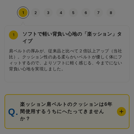
1
2
3
4
5
6
7
8
ソフトで軽い背負い心地の「楽ッション」タ
ハート型のナスカン
夢見るプリンセス
安ピカッ
カブセのシルバーティアラ
ローズ型のびょう
シンプルなティアラ
エレガントな前ポケット
4
2
3
5
6
7
8
1
イプ
ナスカンは特別仕様のハート型に。
夢見るプリンセスを素押しでデザイン。アクセントのライ
日中はデザインとして溶け込み、雨の日や薄暗い夕方は車
カブセのシルバーティアラは箔押しでデザイン。パールカ
シルバーのローズ型のびょうが高級感をより一層引き立て
サイドにはティアラを素押しでシンプルに入れました。
片マチタイプの前ポケットには、カブセのデザインと合せ
肩ベルトの厚みが、従来品と比べて２倍以上アップ（当社
ンストーンが輝きを与えてくれます。
のライトに反射してピカッと光る安ピカッを搭載。
ラーの本体と相まってエレガントな印象に。
ます。
たシルバーの箔押しを仕立てました。
比）。クッション性のある柔らかいベルトが優しく体にフ
ィットするので、よりソフトに軽く感じる、今までにない
背負い心地を実現しました。
楽ッション肩ベルトのクッションは6年
間使用するうちにへたってきません
か？