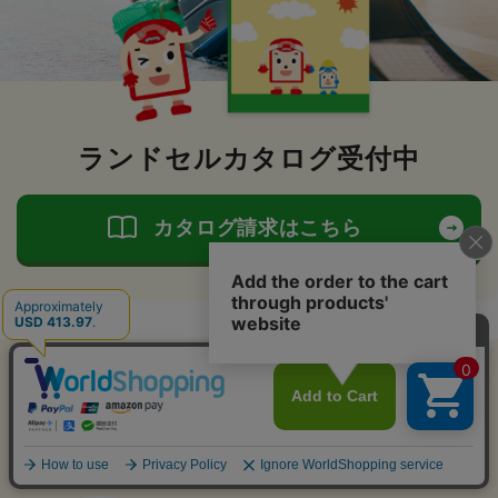
ランドセルカタログ受付中
カタログ請求はこちら
ランドセルのフィットちゃん
>
ランドセル一覧
>
女の子に人気のランドセル
>
すべてのカラーの女の子向けランドセル
>
パールの女の子向けランドセル
>
リノル／安ピカッ／楽ッション（FIT-266AZR） シャンパンピンク×ベージュ
ランドセルのフィットちゃん
>
ランドセル一覧
>
女の子に人気のランドセル
>
リノル
アイテム比較
>
リノル／安ピカッ／楽ッション（FIT-266AZR） シャンパンピンク×ベージュ
アイテムを全削除