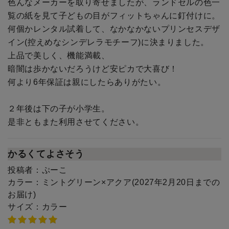
色んなメーカーを取り寄せましたが、ランドセルの色一
覧の紙を見て子どもの目がフィットちゃんに釘付けに。
何個かレンタル試着して、なかなかないプリンセスデザ
イン(控えめなシンデレラモチーフ)に決まりました。
上品で美しく、機能満載、
暗闇は歩かないだろうけど安ピカで大喜び！
何より6年保証は親にしたらありがたい。
２年後は下の子が小学生。
是非ともまた利用させてください。
かるくてよさそう
投稿者：
ぷーこ
カラー：
ミントグリーン×アクア(2027年2月20日までの
お届け)
サイズ：
カラー