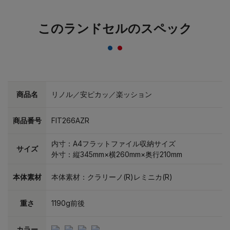
このランドセルのスペック
商品名
リノル／安ピカッ／楽ッション
商品番号
FIT266AZR
内寸：A4フラットファイル収納サイズ
サイズ
外寸：縦345mm×横260mm×奥行210mm
本体素材
本体素材：クラリーノ(R)レミニカ(R)
重さ
1190g前後
カラー