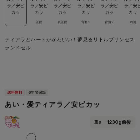
正面
真正面
背面１
背面２
内側
ティアラとハートがかわいい！夢見るリトルプリンセス
ランドセル
あい・愛ティアラ／安ピカッ
1230g前後
重さ