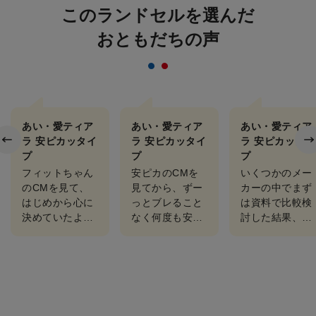
このランドセルを選んだ
おともだちの声
あい・愛ティア
あい・愛ティア
あい・愛ティア
ラ 安ピカッタイ
ラ 安ピカッタイ
ラ 安ピカッタイ
プ
プ
プ
フィットちゃん
安ピカのCMを
いくつかのメー
のCMを見て、
見てから、ずー
カーの中でまず
はじめから心に
っとブレること
は資料で比較検
決めていたよう
なく何度も安ピ
討した結果、フ
です。ラブリー
カのランドセル
ィットちゃんは
な赤の愛ティア
がいい！とおね
軽さや機能性が
ラちゃんに気分
だりされまし
とてもよく、コ
もウキウキで毎
た。 他のメー
ロナ禍でしたが
日登校していま
カーの色んなラ
ショールームを
す!
ンドセル…
予約し…