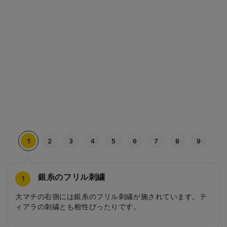
1
2
3
4
5
6
7
8
9
銀糸のフリル刺繍
ティアラの刺繍
ハート型の反射びょう
ふちやステッチの色
ダブルハートの刺繍
フォーハートの背あて
ダブルハートの内装
ラインストーン入りハートの引き手
ダブルハートの前ポケット
4
2
3
5
6
7
8
9
1
大マチの右側には銀糸のフリル刺繍が施されています。テ
大マチの右側にはティアラの刺繍が施されています。背負
自動車のライトで強く光る反射びょうを使用しています。
コンビカラーはふちやステッチの色に本体とは異なるカラ
大マチの左側にはダブルハートの刺繍が施されています。
フォーハート柄のかわいい背あては通気性抜群！背中がム
内装はピンクのダブルハート柄。A4フラットファイルが入
前ポケットの引き手はラインストーン入りのハート型！細
大小２つのハートにかたどられた前ポケットがとってもお
ィアラの刺繍とも相性ぴったりです。
うだけでプリンセス気分に！
ハート型に形どられており、カブセのアクセントになって
ーを採用しています。本体色とのコントラストが可愛らし
左右で異なる刺繍がポイントになってとってもオシャレ！
レにくく、夏場でも快適に背負えます。
る収納力もあります。
部までかわいらしさを追求したハートのチャームが、とっ
しゃれです。
います。
さを演出します。
てもキュートです。