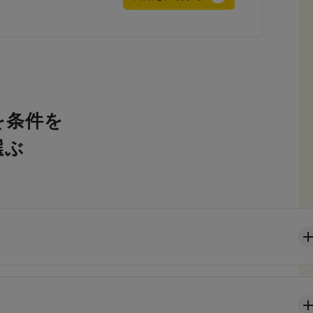
を条件を
選ぶ