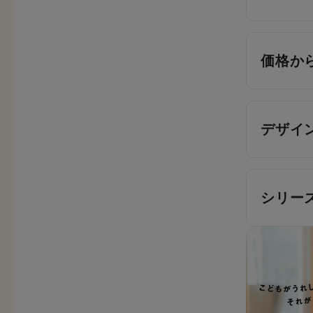
価格か
デザイ
シリー