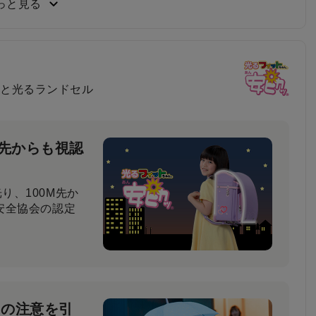
っと見る
負い心地
と光るランドセル
比べてもらった結
と回答しました。
M先からも視認
り、100M先か
安全協会の認定
ーの注意を引