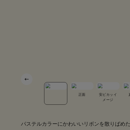
底面
カブセ裏
正面
安ピカッイ
メージ
パステルカラーにかわいいリボンを散りばめ