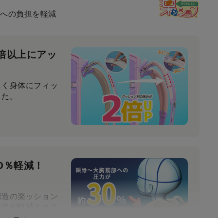
への負担を軽減
倍以上にアッ
しく身体にフィッ
した。
0％軽減！
構造の楽ッション
負担が軽減されま