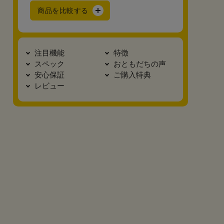
商品を比較する
注目機能
特徴
スペック
おともだちの声
安心保証
ご購入特典
レビュー
真横2
底面
カブセ裏
正面
安