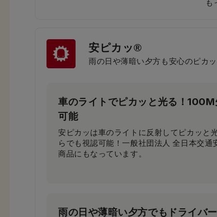
も
安ピカッ®
小学生から支持される圧倒的な背
雨の日や薄暗い夕方も安心のピカッ
小学3年生～6年生103人に従来品と背負い
果、約80％が「楽ッションで通学したい」
車のライトでピカッと光る！100
可能
安ピカッは車のライトに反射してピカッと光
らでも視認可能！一般社団法人 全日本交通
商品にもなっています。
雨の日や薄暗い夕方でもドライバ