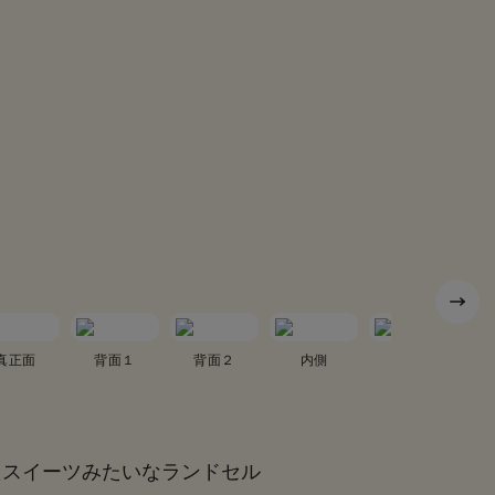
真正面
背面１
背面２
内側
真横１
たスイーツみたいなランドセル