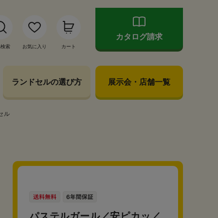
カタログ請求
品検索
お気に入り
カート
ランドセルの選び方
展示会・店舗一覧
セル
パステルガール／安ピカッ／