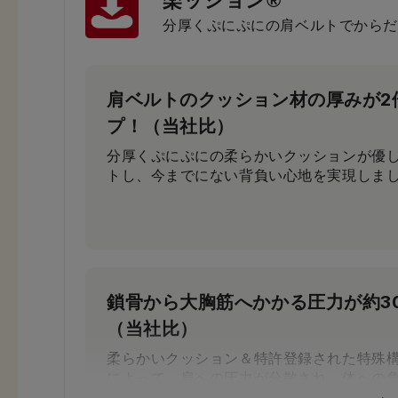
楽ッション®
分厚くぷにぷにの肩ベルトでからだ
肩ベルトのクッション材の厚みが2
プ！（当社比）
分厚くぷにぷにの柔らかいクッションが優
トし、今までにない背負い心地を実現しま
鎖骨から大胸筋へかかる圧力が約3
（当社比）
柔らかいクッション＆特許登録された特殊
によって、肩への圧力が分散され、体への
す。