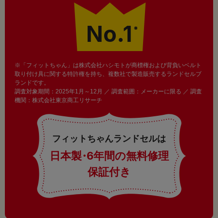
No.1
※
※「フィットちゃん」は株式会社ハシモトが商標権および背負いベルト
取り付け具に関する特許権を持ち、複数社で製造販売するランドセルブ
ランドです。
調査対象期間：2025年1月～12月 ／ 調査範囲：メーカーに限る ／ 調査
機関：株式会社東京商工リサーチ
フィットちゃんランドセルは
日本製
・
6年間の無料修理
保証付き