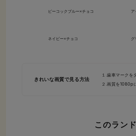
ピーコックブルー×チョコ
ア
ネイビー×チョコ
グ
１.歯車マークを
きれいな画質で見る方法
２.画質を108
このラン