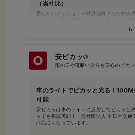
（当社比）
柔らかいクッション＆特許登録された特殊
によって、肩への圧力が分散され、体への
す。
も
安ピカッ®
小学生から支持される圧倒的な背
雨の日や薄暗い夕方も安心のピカッ
小学3年生～6年生103人に従来品と背負い
果、約80％が「楽ッションで通学したい」
車のライトでピカッと光る！100
可能
安ピカッは車のライトに反射してピカッと光
らでも視認可能！一般社団法人 全日本交通
商品にもなっています。