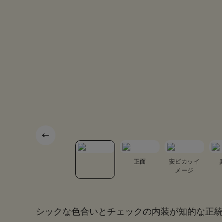
底面
カブセ裏
正面
安ピカッイ
メージ
シックな色合いとチェックの内装が知的な正