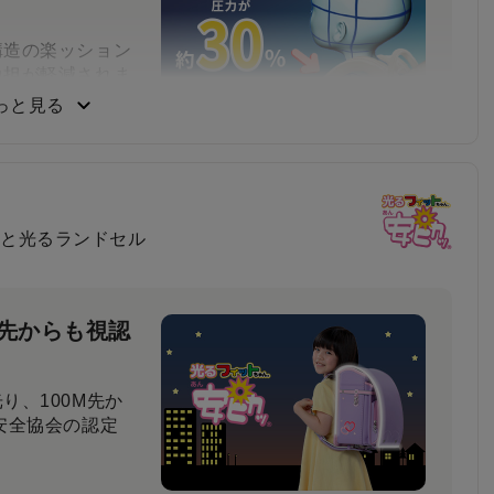
構造の楽ッション
負担が軽減されま
っと見る
負い心地
と光るランドセル
比べてもらった結
と回答しました。
M先からも視認
り、100M先か
安全協会の認定