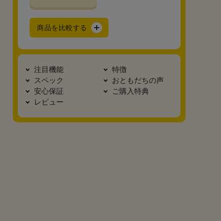
商品を比較する
注目機能
特徴
スペック
おともだちの声
安心保証
ご購入特典
レビュー
真横2
底面
カブセ裏
正面
安