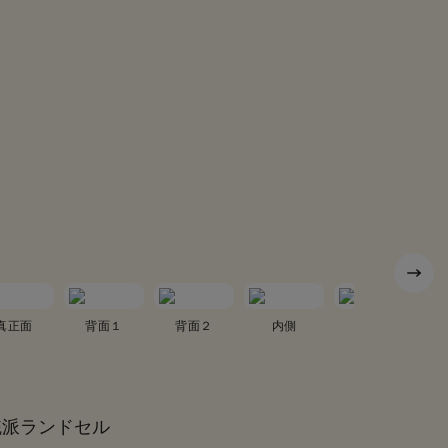
真正面
背面１
背面２
内側
真横１
統派ランドセル