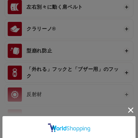
左右別々に動く肩ベルト
クラリーノ®
型崩れ防止
「外れる」フックと「ブザー用」のフッ
ク
反射材
持ち手
もっと見る