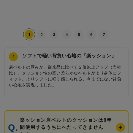
1
2
3
4
5
6
7
ソフトで軽い背負い心地の「楽ッション」
サイドのステッチ
安ピカッ
アクセントとなるバイカラー
かっこいいブラックの背当て
シンプルで丈夫な内装
アクセントカラーの前ポケット
4
2
3
5
6
7
1
肩ベルトの厚みが、従来品に比べて２倍以上アップ（当社
シンプルになりすぎないようにサイドにはアクセントカラ
日中はデザインとして溶け込み、雨の日や薄暗い夕方は車
男の子に人気の定番カラーのクロにアクセントとなるカラ
かっこいいブラックの背当ては、デザインだけではなく通
シンプルで丈夫なカブセ裏と内張りは、お手入れしやす
使いやすい前ポケットはアクセントカラーに。お名前カー
比）。クッション性の高い柔らかなベルトがより身体にフ
ーと同色のステッチをデザインしました。
のライトに反射してピカッと光る安ピカッを搭載。
ーをあしらい、大好きなカラーをポイントで取り入れたい
気性も抜群。お子さまの背中をいつも清潔に保てます。
く、長期間大切な教科書や文房具を守ります。
ドも大きく、見やすいつくりになっています。
ィット。よりソフトに軽く感じられる、今までにない背負
というお子さまのニーズにこたえました。
い心地を実現しました。
楽ッション肩ベルトのクッションは6年
間使用するうちにへたってきません