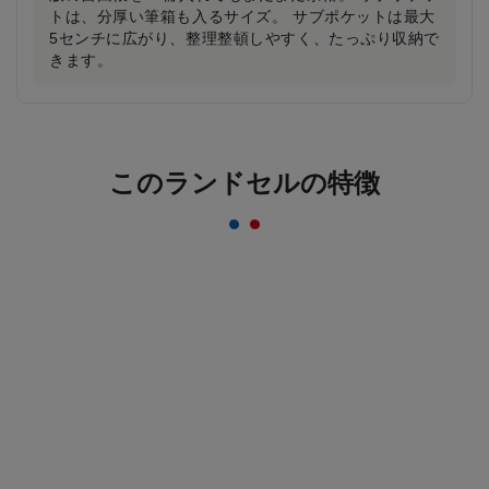
トは、分厚い筆箱も入るサイズ。 サブポケットは最大
5センチに広がり、整理整頓しやすく、たっぷり収納で
きます。
反射材なのにデザインはおしゃれ＆かっこいい
まま！
このランドセルの特徴
一般的な反射材はシルバーカラーが多いのに対し、安
ピカッは素材の上に特殊加工を施すことにより、素材
のカラーをそのまま活かすことを実現。ランドセルの
デザインはおしゃれ＆かっこいいまま！