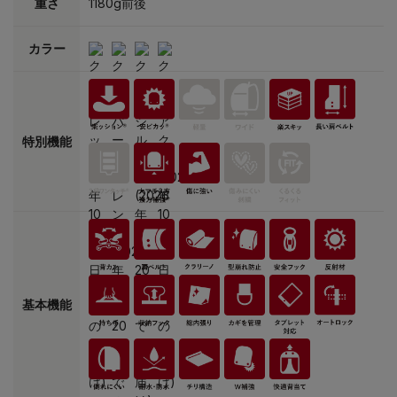
重さ
1180g前後
カラー
特別機能
基本機能