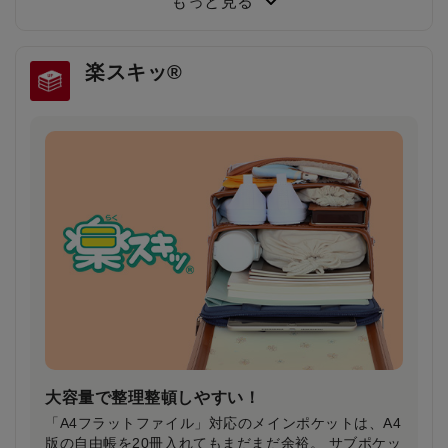
もっと見る
答しました。
楽スキッ®
雨の日や薄暗い夕方でもドライバーの注意を引
き安全・安心
雨で視界が悪い日や夕暮れ時に、ランドセルのふちが
ピカッと光り、ドライバーの注意を引きます。
大容量で整理整頓しやすい！
「A4フラットファイル」対応のメインポケットは、A4
版の自由帳を20冊入れてもまだまだ余裕。 サブポケッ