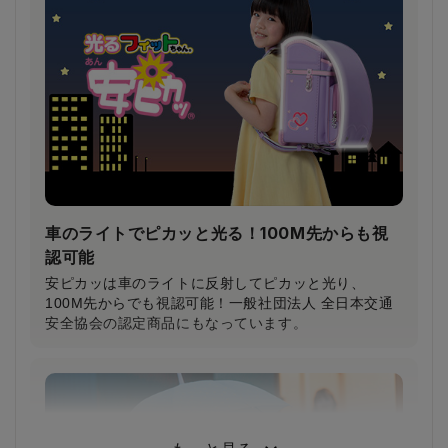
（当社比）
柔らかいクッション＆特許登録された特殊構造の楽ッ
ションによって、肩への圧力が分散され、体への負担
が軽減されます。
車のライトでピカッと光る！100M先からも視
認可能
安ピカッは車のライトに反射してピカッと光り、
100M先からでも視認可能！一般社団法人 全日本交通
安全協会の認定商品にもなっています。
小学生から支持される圧倒的な背負い心地
小学3年生～6年生103人に従来品と背負い比べてもら
った結果、約80％が「楽ッションで通学したい」と回