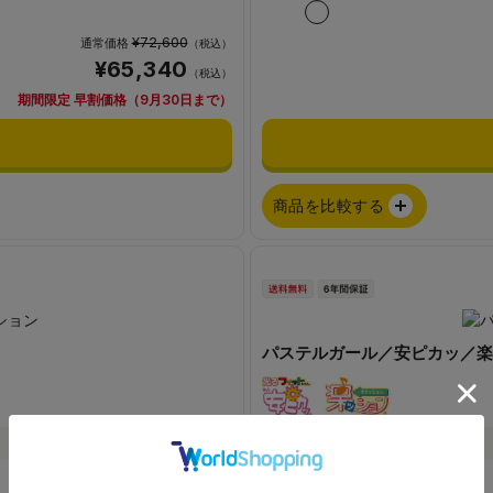
¥72,600
通常価格
（税込）
¥65,340
（税込）
期間限定 早割価格（9月30日まで）
商品を比較する
パステルガール／安ピカッ／楽
1290g前後
重さ