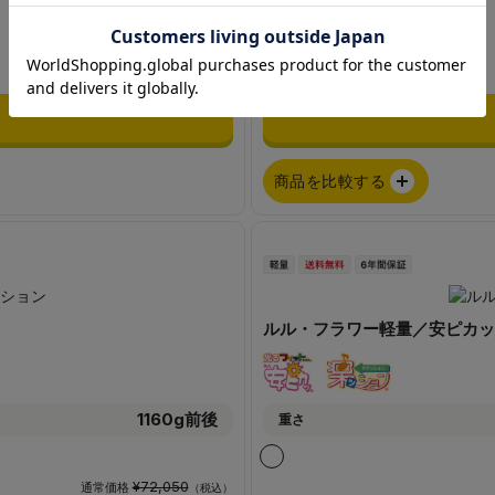
¥69,850
通常価格
（税込）
¥62,810
（税込）
期間限定 早割価格（9月30日まで）
商品を比較する
ルル・フラワー軽量／安ピカッ
1160g前後
重さ
¥72,050
通常価格
（税込）