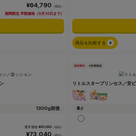
¥64,790
（税込）
期間限定 早割価格（9月30日まで）
商品を比較する
ン
リトルスタープリンセス／安ピ
1300g前後
重さ
¥81,180
通常価格
（税込）
¥73,040
（税込）