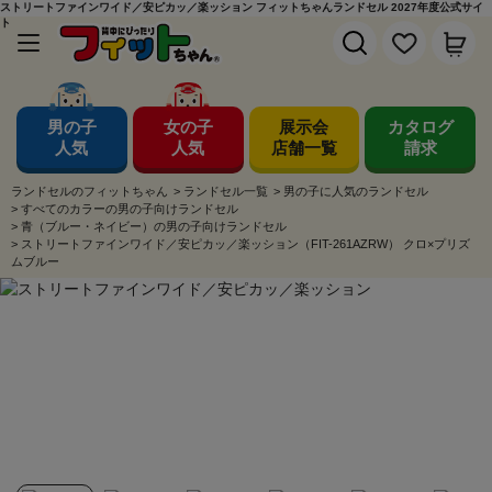
ストリートファインワイド／安ピカッ／楽ッション フィットちゃんランドセル 2027年度公式サイ
ト
男の子
女の子
展示会
カタログ
人気
人気
店舗一覧
請求
ランドセルのフィットちゃん
>
ランドセル一覧
>
男の子に人気のランドセル
>
すべてのカラーの男の子向けランドセル
>
青（ブルー・ネイビー）の男の子向けランドセル
>
ストリートファインワイド／安ピカッ／楽ッション（FIT-261AZRW） クロ×プリズ
ムブルー