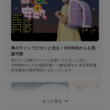
柔らかいクッション＆特許登録された特殊構造の楽ッ
ションによって、肩への圧力が分散され、体への負担
が軽減されます。
車のライトでピカッと光る！100M先からも視
認可能
安ピカッは車のライトに反射してピカッと光り、
100M先からでも視認可能！一般社団法人 全日本交通
安全協会の認定商品にもなっています。
小学生から支持される圧倒的な背負い心地
小学3年生～6年生103人に従来品と背負い比べてもら
った結果、約80％が「楽ッションで通学したい」と回
もっと見る
答しました。