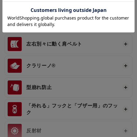
フィットちゃん®
背カン
左右別々に動く肩ベルト
クラリーノ®
型崩れ防止
「外れる」フックと「ブザー用」のフッ
ク
反射材