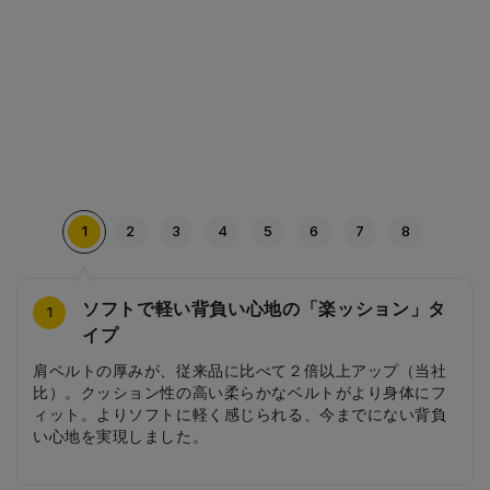
1
2
3
4
5
6
7
8
ソフトで軽い背負い心地の「楽ッション」タ
サイドのステッチ
アクセントとなるバイカラー
安ピカッ
かっこいいブラックの背当て
底面にもカラフルなアクセントデザイン
シンプルで丈夫な内装
アクセントカラーの前ポケット
4
2
3
5
6
7
8
1
イプ
シンプルになりすぎないようにサイドにはアクセントカラ
男の子に人気の定番カラーのクロにアクセントとなるカラ
日中はデザインとして溶け込み、雨の日や薄暗い夕方は車
かっこいいブラックの背当ては、デザインだけではなく通
ランドセルの底面には、反射も備えるカラフルなアクセン
シンプルで丈夫なカブセ裏と内張りは、お手入れしやす
使いやすい前ポケットはアクセントカラーに。お名前カー
肩ベルトの厚みが、従来品に比べて２倍以上アップ（当社
ーと同色のステッチをデザインしました。
ーをあしらい、大好きなカラーをポイントで取り入れたい
のライトに反射してピカッと光る安ピカッを搭載。
気性も抜群。お子さまの背中をいつも清潔に保てます。
トデザイン。
く、長期間大切な教科書や文房具を守ります。
ドも大きく、見やすいつくりになっています。
比）。クッション性の高い柔らかなベルトがより身体にフ
というお子さまのニーズにこたえました。
ィット。よりソフトに軽く感じられる、今までにない背負
い心地を実現しました。