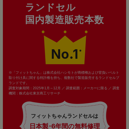
ランドセル
国内製造販売本数
No.1
※
※「フィットちゃん」は株式会社ハシモトが商標権および背負いベルト
取り付け具に関する特許権を持ち、複数社で製造販売するランドセルブ
ランドです。
調査対象期間：2025年1月～12月 ／ 調査範囲：メーカーに限る ／ 調査
機関：株式会社東京商工リサーチ
フィットちゃんランドセルは
日本製
・
6年間の無料修理