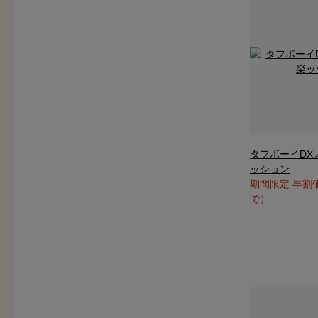
タフボーイDX
ッション
期間限定 早割
で）