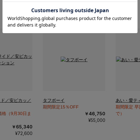
￥65,340
￥65,340
¥72,600
¥72,600
イド／安ピカッ／
タフボーイ
あい・愛テ
期間限定15％OFF
期間限定 早
価格（9月30日ま
￥46,750
で）
¥55,000
￥65,340
¥72,600