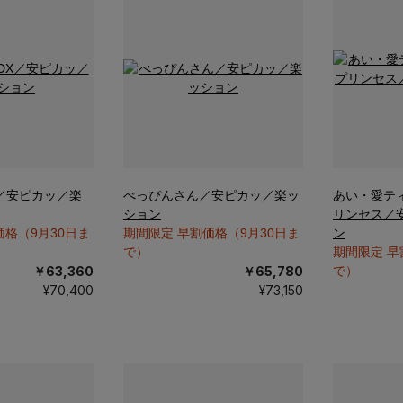
／安ピカッ／楽
べっぴんさん／安ピカッ／楽ッ
あい・愛テ
ション
リンセス／
価格（9月30日ま
期間限定 早割価格（9月30日ま
ン
で）
期間限定 早
￥63,360
￥65,780
で）
¥70,400
¥73,150