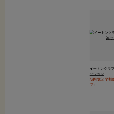
イートンクラ
ッション
期間限定 早割
で）