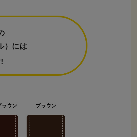
の
ル）には
!