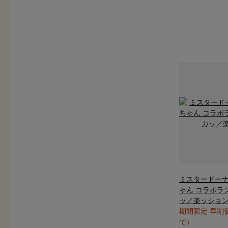
ミスタードーナ
ゃん コラボラ
ッ／楽ッショ
期間限定 早割
で）