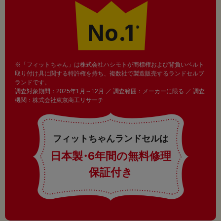
No.1
※
※「フィットちゃん」は株式会社ハシモトが商標権および背負いベルト
取り付け具に関する特許権を持ち、複数社で製造販売するランドセルブ
ランドです。
調査対象期間：2025年1月～12月 ／ 調査範囲：メーカーに限る ／ 調査
機関：株式会社東京商工リサーチ
フィットちゃんランドセルは
日本製
・
6年間の無料修理
保証付き