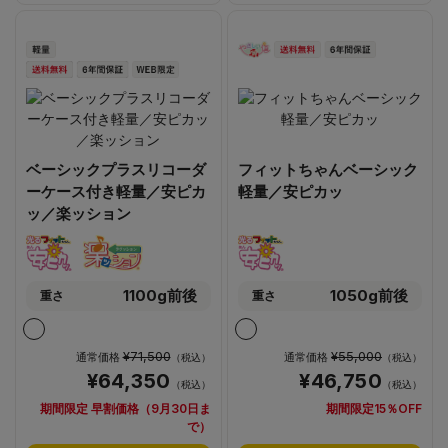
ベーシックプラスリコーダ
フィットちゃんベーシック
ーケース付き軽量／安ピカ
軽量／安ピカッ
ッ／楽ッション
1100g前後
1050g前後
重さ
重さ
¥71,500
¥55,000
通常価格
通常価格
（税込）
（税込）
¥64,350
¥46,750
（税込）
（税込）
期間限定 早割価格（9月30日ま
期間限定15％OFF
で）