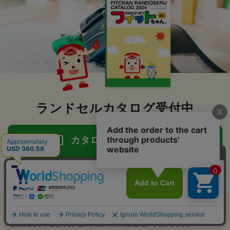
ランドセルカタログ受付中
カタログ請求はこちら
アイテム比較
ランドセルのフィットちゃん
>
ランドセル一覧
>
男の子に人気のランドセル
>
すべてのカラーの男の子向けランドセル
アイテムを全削除
>
黒（クロ・グレー）の男の子向けランドセル
>
ゼロリュック／安ピカッ／楽ッション（FIT-701AZRL） クロ／ブラック