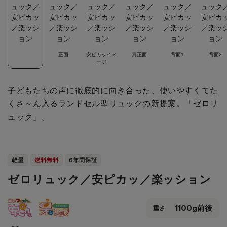
正面
安ピカッイメ
真正面
背面1
背面2
ージ
子どもたちの声に徹底的に向き合った、使いやすくてた
くさ～ん入るランドセル型リュックの新提案。「ゼロリ
ュック」。
ゼロリュック／安ピカッ／楽ッション
1100g前後
重さ