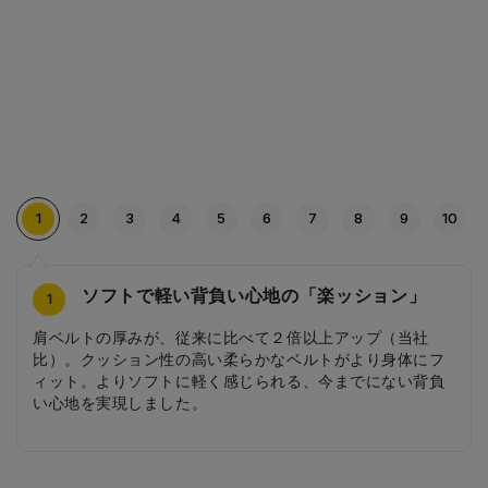
1
2
3
4
5
6
7
8
9
10
ソフトで軽い背負い心地の「楽ッション」
安ピカッ・光る肩ベルト
荷物を守る芯材補強
半カブセタイプ
開け閉めしやすいマグネットバックル
収納力をアップする水筒ポケット
汗ムレを防ぎ、清潔さをキープ
汚れにくい設計（底びょう・チリ構造）
教科書ベルトでより収納しやすく
ガバッと開くアコーディオンポケット
10
4
2
3
5
6
7
8
9
1
肩ベルトの厚みが、従来に比べて２倍以上アップ（当社
日中はデザインとして溶け込み、雨の日や暗い夜道は車の
本体の背中、側面、底、メインポケット上部を芯材で補強
半カブセタイプにすることでスタイリッシュなデザインと
荷物を守るロックはドイツのFIDLOCK社バックルを搭載し
側面には水筒や折り畳み傘、ふでばこなどが入れられるマ
背当ての素材には通気性・透湿性に優れた「エアーフレッ
底びょう・チリ部があることにより、ランドセルの側面や
教科書ベルトを使うことで荷物が少ない日も荷物の揺れを
前ポケットはアコーディオンポケットにすることで、さら
比）。クッション性の高い柔らかなベルトがより身体にフ
ライトに反射してピカッと光る安ピカッを搭載。カブセの
することで、型崩れしにくい形状にし、大切な荷物を守り
同時に軽量化も実現させました。
ました。マグネット入りで近づけるだけで閉じられ、開け
ルチポケットが付いています。かさばる水筒もスッキリ収
シュ」素材を使用。 また、背当ての形状は、凸凹にするこ
底面が、壁や地面と直接触れることを防ぎ、傷や汚れがつ
抑えるとともに、整理しやすくなります。また、背中に荷
に収納力UP。また、ポケットが大きく開くので、中身が見
ィット。よりソフトに軽く感じられる、今までにない背負
縁に加えて肩ベルトの前面も「安ピカッ」仕様に。
ます。
るときはワンプッシュ。荷物が多い日には、裏側のボタン
納でき、出し入れも簡単です。
とにより、通気空間が確保され、空気が流れる設計にして
きにくい構造になっています。
物を密着させることで、体感重量を軽減してくれます。
やすく取り出しやすい構造になっています。
い心地を実現しました。
を付け替えるだけでお子さまでも簡単に長さが調節できま
います。お子さまの背中をムレにくく、夏でも快適な状態
す。
を保ちます。