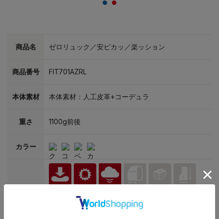
商品名
ゼロリュック／安ピカッ／楽ッション
商品番号
FIT701AZRL
本体素材
本体素材：人工皮革+コーデュラ
重さ
1100g前後
カラー
特別機能