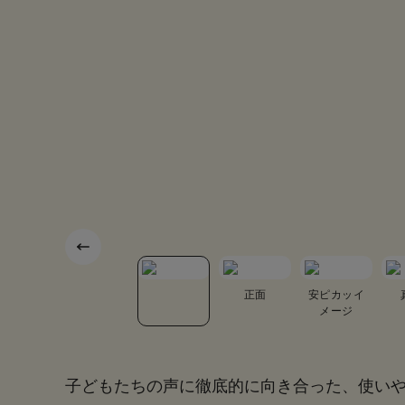
底面
カブセ裏
正面
安ピカッイ
メージ
子どもたちの声に徹底的に向き合った、使い