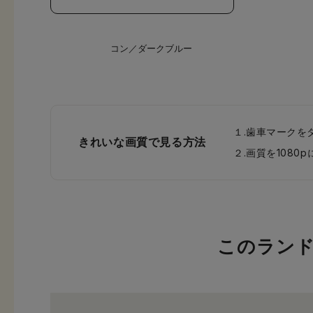
コン／ダークブルー
１.歯車マークを
きれいな画質で見る方法
２.画質を108
このラン