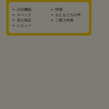
注目機能
特徴
スペック
おともだちの声
安心保証
ご購入特典
レビュー
真横2
底面
カブセ裏
正面
安