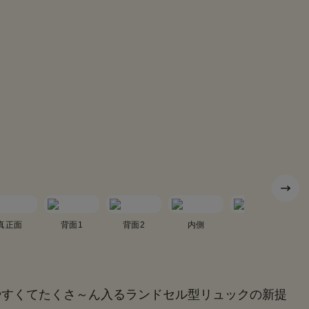
真正面
背面1
背面2
内側
真横1
やすくてたくさ～ん入るランドセル型リュックの新提