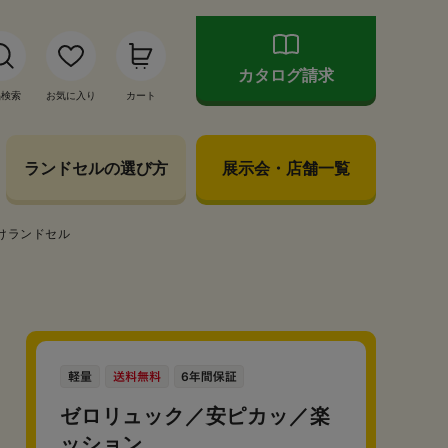
カタログ請求
品検索
お気に入り
カート
ランドセルの選び方
展示会・店舗一覧
けランドセル
ゼロリュック／安ピカッ／楽
ッション