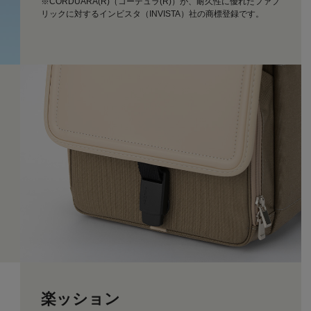
※CORDUARA(R)（コーデュラ(R)）が、耐久性に優れたファブ
リックに対するインビスタ（INVISTA）社の商標登録です。
楽ッション