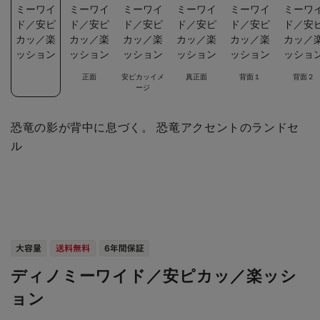
正面
安ピカッイメ
真正面
背面１
背面２
ージ
恐竜の影が背中に息づく。 恐竜アクセントのランドセ
ル
ディノミーワイド／安ピカッ／楽ッシ
ョン