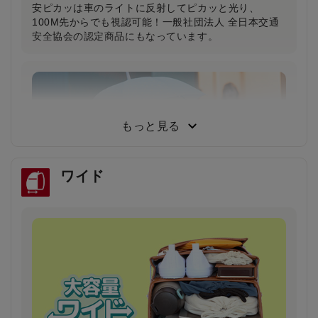
安ピカッは車のライトに反射してピカッと光り、
100M先からでも視認可能！一般社団法人 全日本交通
安全協会の認定商品にもなっています。
小学生から支持される圧倒的な背負い心地
小学3年生～6年生103人に従来品と背負い比べてもら
った結果、約80％が「楽ッションで通学したい」と回
もっと見る
答しました。
ワイド
雨の日や暗い夜道でもドライバーの注意を引き
安全・安心
雨で視界が悪い日や夕暮れ時に、ランドセルのふちが
ピカッと光り、ドライバーの注意を引きます。