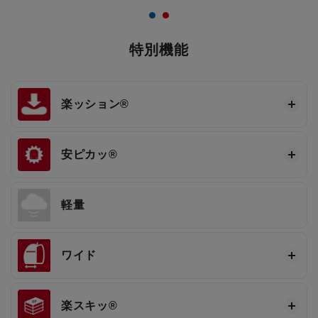
特別機能
楽ッション®
安ピカッ®
軽量
ワイド
楽スキッ®