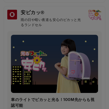
安ピカッ®
雨の日や暗い夜道も安心のピカッと光
るランドセル
鎖骨から大胸筋へかかる圧力が約30％軽減！
（当社比）
柔らかいクッション＆特許登録された特殊構造の楽ッ
ションによって、肩への圧力が分散され、体への負担
が軽減されます。
車のライトでピカッと光る！100M先からも視
認可能