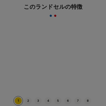
このランドセルの特徴
取り外しができる便利な仕切り付き！
教科書などが中で動かないようにできる便利な仕切り
付き。荷物が少ないときにはもちろん、整理整頓にも
ご活用いただけます。
1
2
3
4
5
6
7
8