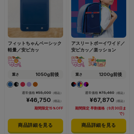
フィットちゃんベーシック
アスリートボーイワイド／
軽量／安ピカッ
安ピカッ／楽ッション
1050g前後
1200g前後
重さ
重さ
¥55,000
¥75,460
通常価格
通常価格
（税込）
（税込）
¥46,750
¥67,870
（税込）
（税込）
期間限定15％OFF
期間限定 早割価格（9月30日ま
で）
商品詳細を見る
商品詳細を見る