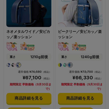
ネオメタルワイド／安ピカ
ビークリー／安ピカッ／楽
ッ／楽ッション
ッション
1210g前後
1240g前後
重さ
重さ
¥74,580
¥73,700
通常価格
通常価格
（税込）
（税込）
¥67,100
¥66,330
（税込）
（税込）
期間限定 早割価格（9月30日ま
期間限定 早割価格（9月30日ま
で）
で）
商品詳細を見る
商品詳細を見る