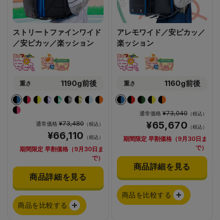
ストリートファインワイド
アレモワイド／安ピカッ／
／安ピカッ／楽ッション
楽ッション
1190g前後
1160g前後
重さ
重さ
¥73,040
通常価格
（税込）
¥73,480
¥65,670
通常価格
（税込）
（税込）
¥66,110
（税込）
期間限定 早割価格（9月30日ま
で）
期間限定 早割価格（9月30日ま
で）
商品詳細を見る
商品詳細を見る
商品を比較する
商品を比較する