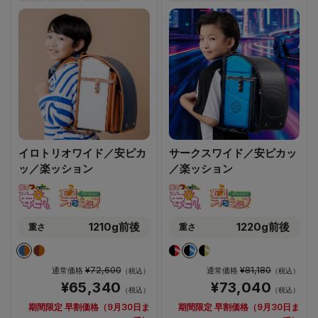
イロトリオワイド／安ピカ
サークスワイド／安ピカッ
ッ／楽ッション
／楽ッション
1210g前後
1220g前後
重さ
重さ
¥72,600
¥81,180
通常価格
通常価格
（税込）
（税込）
¥65,340
¥73,040
（税込）
（税込）
期間限定 早割価格（9月30日ま
期間限定 早割価格（9月30日ま