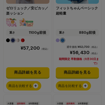
ゼロリュック／安ピカッ／
フィットちゃんベーシック
楽ッション
超軽量
1100g前後
880g前後
重さ
重さ
¥62,700
¥57,200
通常価格
（税込）
（税込）
¥56,430
（税込）
期間限定 早割価格（9月30日ま
で）
商品詳細を見る
商品詳細を見る
商品を比較する
商品を比較する