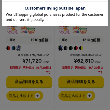
ナイト騎士ブレイドワイド
グッドボーイDX／安ピカ
／安ピカッ／楽ッション
ッ／楽ッション
1210g前後
1210g前後
重さ
重さ
¥79,750
¥69,850
通常価格
通常価格
（税込）
（税込）
¥71,720
¥62,810
（税込）
（税込）
期間限定 早割価格（9月30日ま
期間限定 早割価格（9月30日ま
で）
で）
商品詳細を見る
商品詳細を見る
商品を比較する
商品を比較する