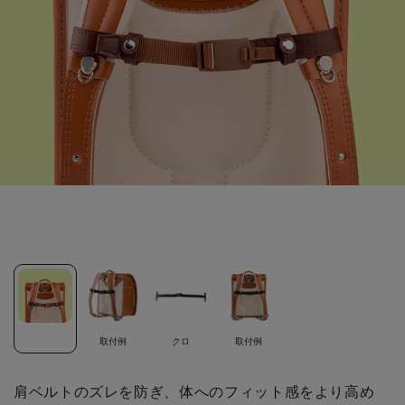
取付例
クロ
取付例
肩ベルトのズレを防ぎ、体へのフィット感をより高め