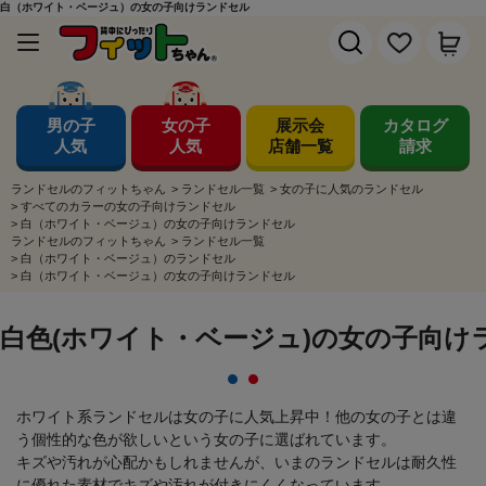
白（ホワイト・ベージュ）の女の子向けランドセル
男の子
女の子
展示会
カタログ
人気
人気
店舗一覧
請求
ランドセルのフィットちゃん
>
ランドセル一覧
>
女の子に人気のランドセル
>
すべてのカラーの女の子向けランドセル
>
白（ホワイト・ベージュ）の女の子向けランドセル
ランドセルのフィットちゃん
>
ランドセル一覧
>
白（ホワイト・ベージュ）のランドセル
>
白（ホワイト・ベージュ）の女の子向けランドセル
白色(ホワイト・ベージュ)の女の子向け
ホワイト系ランドセルは女の子に人気上昇中！他の女の子とは違
う個性的な色が欲しいという女の子に選ばれています。
キズや汚れが心配かもしれませんが、いまのランドセルは耐久性
に優れた素材でキズや汚れが付きにくくなっています。