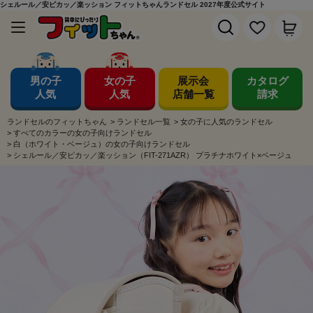
シェルール／安ピカッ／楽ッション フィットちゃんランドセル 2027年度公式サイト
男の子
女の子
展示会
カタログ
人気
人気
店舗一覧
請求
ランドセルのフィットちゃん
>
ランドセル一覧
>
女の子に人気のランドセル
>
すべてのカラーの女の子向けランドセル
>
白（ホワイト・ベージュ）の女の子向けランドセル
>
シェルール／安ピカッ／楽ッション（FIT-271AZR） プラチナホワイト×ベージュ