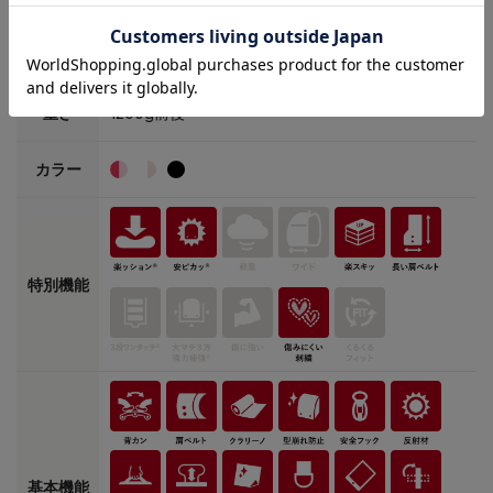
外寸：縦345mm×横260mm×奥行210mm
本体素材
本体素材：クラリーノ(R)エフ
重さ
1200g前後
カラー
特別機能
基本機能