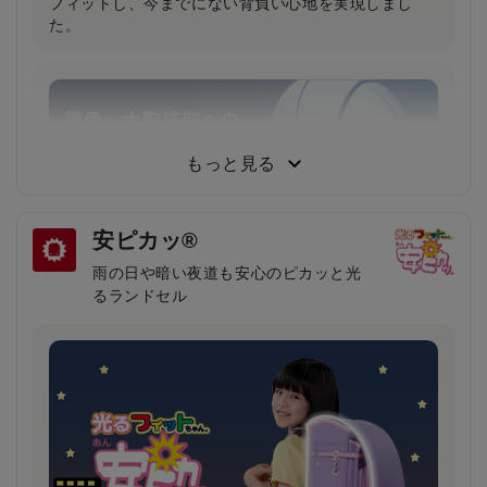
フィットし、今までにない背負い心地を実現しまし
た。
もっと見る
安ピカッ®
雨の日や暗い夜道も安心のピカッと光
るランドセル
鎖骨から大胸筋へかかる圧力が約30％軽減！
（当社比）
柔らかいクッション＆特許登録された特殊構造の楽ッ
ションによって、肩への圧力が分散され、体への負担
が軽減されます。