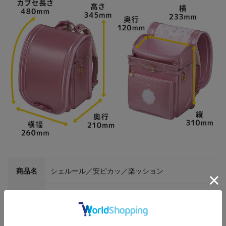
商品名
シェルール／安ピカッ／楽ッション
商品番号
FIT-271AZR
内寸：A4フラットファイル収納サイズ
サイズ