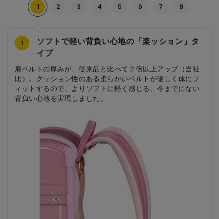
1
2
3
4
5
6
7
8
ソフトで軽い背負い心地の「楽ッション」タ
輝くゴールドのハート型金具
繊細なゴールドリボンの刺繍
丸みのラインが特徴的なカブセ
カブセには取り外しも可能な立体的なリボン
リボンを外してもシンプルに使える飾り鋲
ネコやケーキがかわいい内装
繊細な前ポケットの刺繍
4
2
3
5
6
7
8
1
イプ
サイドのフック金具はゴールドを使用。ハート型でかわい
かわいらしい立体的な盛り上げとゴールドの糸で繊細なリ
丸みを帯びた特徴的なラインが入ったカブセデザイン。
カブセにはランドセルと同色の立体的なリボンが付属。さ
リボンを使わないときに使える、ゴールドの飾り鋲も付
カブセの裏にはピンクにネコやケーキなどが上品に描かれ
ネコとお花が繊細に刺繍が施された前ポケット。ゴールド
肩ベルトの厚みが、従来品と比べて２倍以上アップ（当社
い印象に仕立てました。
ボンの刺繍が、印象を引き上げます。
りげないサイズ感のリボンがランドセルの見た目を引き立
属。スナップボタンで付け替え可能です。
たデザイン。大人っぽい印象に仕上げられています。
のリボンもおしゃれな印象に。
比）。クッション性のある柔らかいベルトが優しく体にフ
てます。
ィットするので、よりソフトに軽く感じる、今までにない
背負い心地を実現しました。