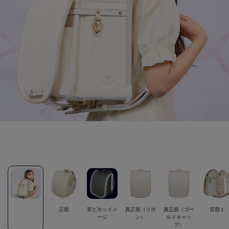
正面
安ピカッイメ
真正面（リボ
真正面（ゴー
背面１
ージ
ン）
ルドキャッ
プ）