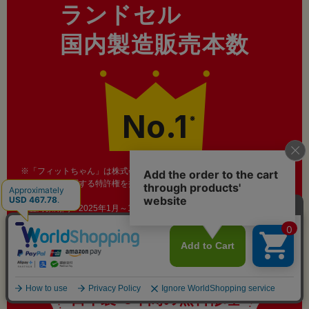
ランドセル
国内製造販売本数
No.1
※
※「フィットちゃん」は株式会社ハシモトが商標権および背負いベルト
取り付け具に関する特許権を持ち、複数社で製造販売するランドセルブ
ランドです。
調査対象期間：2025年1月～12月 ／ 調査範囲：メーカーに限る ／ 調査
機関：株式会社東京商工リサーチ
フィットちゃんランドセルは
日本製
・
6年間の無料修理