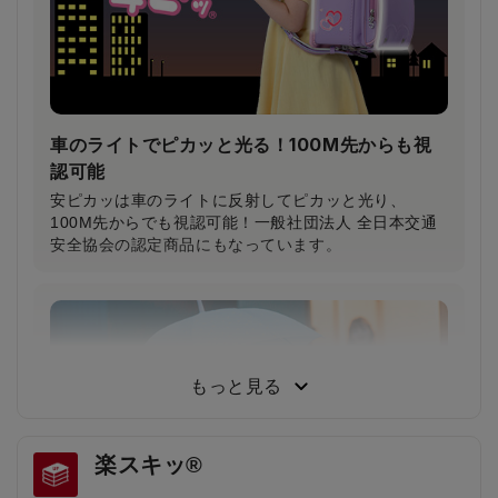
車のライトでピカッと光る！100M先からも視
認可能
安ピカッは車のライトに反射してピカッと光り、
100M先からでも視認可能！一般社団法人 全日本交通
安全協会の認定商品にもなっています。
小学生から支持される圧倒的な背負い心地
小学3年生～6年生103人に従来品と背負い比べてもら
った結果、約80％が「楽ッションで通学したい」と回
もっと見る
答しました。
楽スキッ®