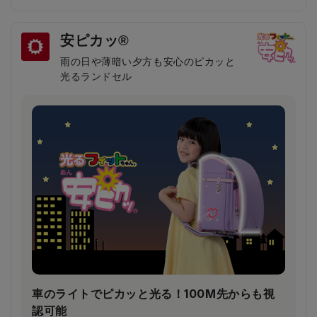
安ピカッ®
雨の日や薄暗い夕方も安心のピカッと
光るランドセル
鎖骨から大胸筋へかかる圧力が約30％軽減！
（当社比）
柔らかいクッション＆特許登録された特殊構造の楽ッ
ションによって、肩への圧力が分散され、体への負担
が軽減されます。
車のライトでピカッと光る！100M先からも視
認可能