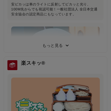
安ピカッは車のライトに反射してピカッと光り、
100M先からでも視認可能！一般社団法人 全日本交通
安全協会の認定商品にもなっています。
小学生から支持される圧倒的な背負い心地
小学3年生～6年生103人に従来品と背負い比べてもら
った結果、約80％が「楽ッションで通学したい」と回
もっと見る
答しました。
楽スキッ®
雨の日や薄暗い夕方でもドライバーの注意を引
き安全・安心
雨で視界が悪い日や夕暮れ時に、ランドセルのふちが
ピカッと光り、ドライバーの注意を引きます。