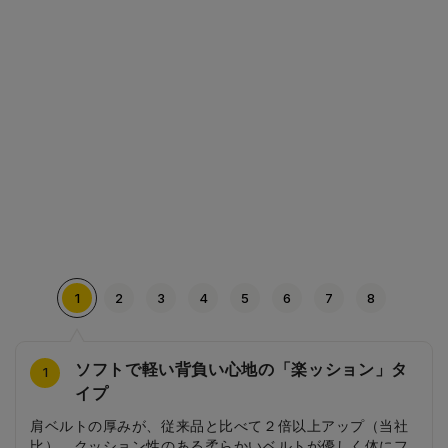
1
2
3
4
5
6
7
8
ソフトで軽い背負い心地の「楽ッション」タ
キラキラ輝くティアラとダブルハートの刺繍
シンプルでエレガントなカブセのデザイン
ティアラモチーフのびょう
ピンク色のフォーハートの背当て
プリンセスのような内装
ゴールドのティアラの引き手
ティアラの刺繍を施したハートの前ポケット
4
2
3
5
6
7
8
1
イプ
キラキラ輝くティアラとダブルハートの周りには、ジュエ
カブセには、ポイントとなる刺繍とステッチを施し、さり
ティアラのデザインとラインストーンを埋め込んだゴール
フォーハート柄のかわいい背あては通気性抜群！背中がム
ティアラやジュエリーを散りばめたインパクトのある内装
前ポケットの引き手はカブセとお揃いのティアラの引き
ハート型の前ポケットにティアラ刺繍を施し、かわいく仕
肩ベルトの厚みが、従来品と比べて２倍以上アップ（当社
リーをイメージしたプリンセスのようなエレガントな刺繍
げなくエレガントに仕上げています。
ドのびょうが存在感大でオシャレです。
レにくく、夏場でも快適に背負えます。
がランドセルを開けたときにもオシャレです。A4フラット
手。細部までかわいらしさを追求したチャームが、とって
上げています。
比）。クッション性のある柔らかいベルトが優しく体にフ
を施しました。
ファイルが入る収納力もあります。
もキュートです。