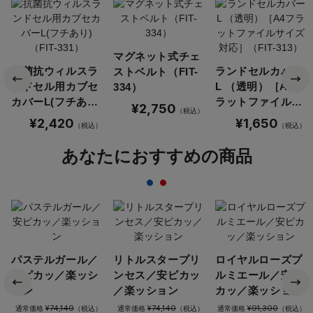
マグネット式チェ
抗菌抗ウィルスラ
ランドセルカバー
ストベルト（FIT-
ンドセル用カブセ
L （透明）［A4フ
334）
カバーL(フチあり)
ラットファイルサ
¥2,750
（税込）
（FIT-331）
イズ対応］（FIT-
¥2,420
¥1,650
（税込）
（税込）
313）
あなたにおすすめの商品
パステルガール／
リトルスタープリ
ロイヤルローズプ
安ピカッ／楽ッシ
ンセス／安ピカッ
ルミエール／安ピ
ョン
／楽ッション
カッ／楽ッション
¥74,140
¥74,140
¥91,300
通常価格
（税込）
通常価格
（税込）
通常価格
（税込）