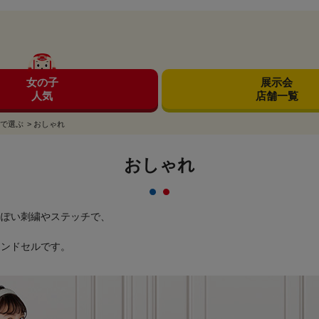
女の子
展示会
人気
店舗一覧
で選ぶ
>
おしゃれ
おしゃれ
っぽい刺繍やステッチで、
ランドセルです。