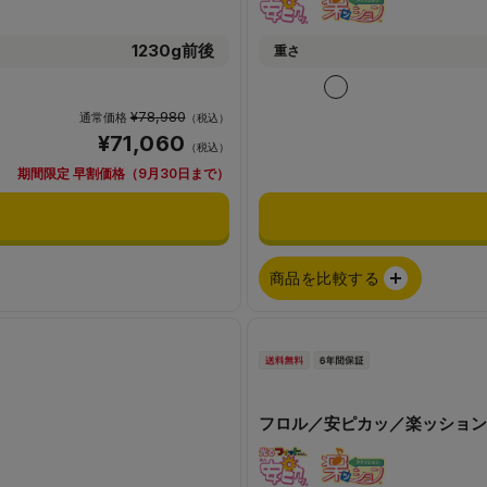
1230g前後
重さ
¥78,980
通常価格
（税込）
¥71,060
（税込）
期間限定 早割価格（9月30日まで）
商品を比較する
フロル／安ピカッ／楽ッション