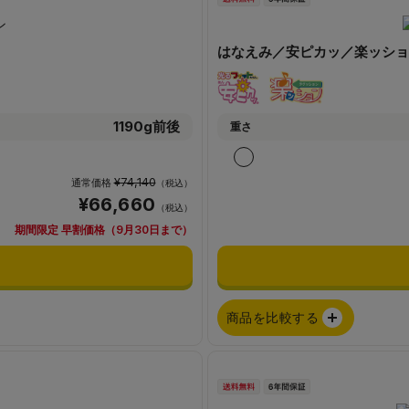
はなえみ／安ピカッ／楽ッショ
1190g前後
重さ
¥74,140
通常価格
（税込）
¥66,660
（税込）
期間限定 早割価格（9月30日まで）
商品を比較する