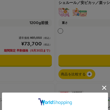
シェルール／安ピカッ／楽ッシ
1200g前後
重さ
¥81,950
通常価格
（税込）
¥73,700
（税込）
期間限定 早割価格（9月30日まで）
商品を比較する
ミオコフレ／安ピカッ／楽ッシ