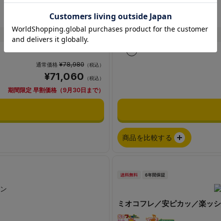
1230g前後
重さ
¥78,980
通常価格
（税込）
¥71,060
（税込）
期間限定 早割価格（9月30日まで）
商品を比較する
ミオコフレ／安ピカッ／楽ッシ