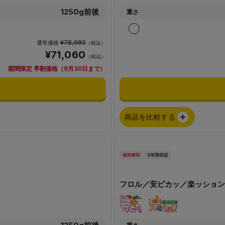
1250g前後
重さ
¥78,980
通常価格
（税込）
¥71,060
（税込）
期間限定 早割価格（9月30日まで）
商品を比較する
フロル／安ピカッ／楽ッション