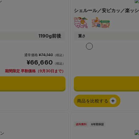
シェルール／安ピカッ／楽ッシ
1190g前後
重さ
¥74,140
通常価格
（税込）
¥66,660
（税込）
期間限定 早割価格（9月30日まで）
商品を比較する