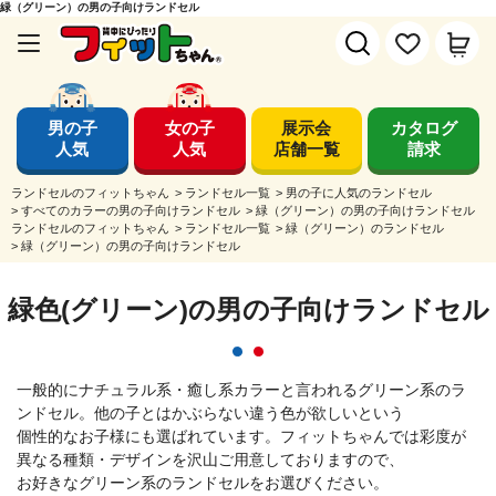
緑（グリーン）の男の子向けランドセル
男の子
女の子
展示会
カタログ
人気
人気
店舗一覧
請求
ランドセルのフィットちゃん
>
ランドセル一覧
>
男の子に人気のランドセル
>
すべてのカラーの男の子向けランドセル
>
緑（グリーン）の男の子向けランドセル
ランドセルのフィットちゃん
>
ランドセル一覧
>
緑（グリーン）のランドセル
>
緑（グリーン）の男の子向けランドセル
緑色(グリーン)の男の子向けランドセル
一般的にナチュラル系・癒し系カラーと言われるグリーン系のラ
ンドセル。他の子とはかぶらない違う色が欲しいという
個性的なお子様にも選ばれています。フィットちゃんでは彩度が
異なる種類・デザインを沢山ご用意しておりますので、
お好きなグリーン系のランドセルをお選びください。