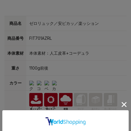
商品名
ゼロリュック／安ピカッ／楽ッション
商品番号
FIT701AZRL
本体素材
本体素材：人工皮革+コーデュラ
重さ
1100g前後
カラー
特別機能