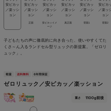
正面
安ピカッイメ
真正面
背面1
背面2
ージ
子どもたちの声に徹底的に向き合った、使いやすくてた
くさ～ん入るランドセル型リュックの新提案。「ゼロリ
ュック」。
ゼロリュック／安ピカッ／楽ッション
1100g前後
重さ