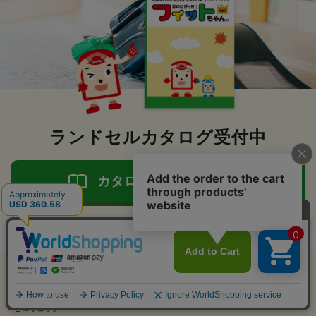
ランドセルカタログ受付中
カタログ請求はこちら
ランドセルのフィットちゃん
>
ランドセル一覧
>
男の子に人気のランドセル
アイテム比較
>
すべてのカラーの男の子向けランドセル
>
赤（レッド）の男の子向けランドセル
>
ゼロリュック／安ピカッ／楽ッション（FIT-701AZRL） カーマイン／ワイン
アイテムを全削除
ランドセルのフィットちゃん
>
ランドセル一覧
>
女の子に人気のランドセル
>
ゼロリュック