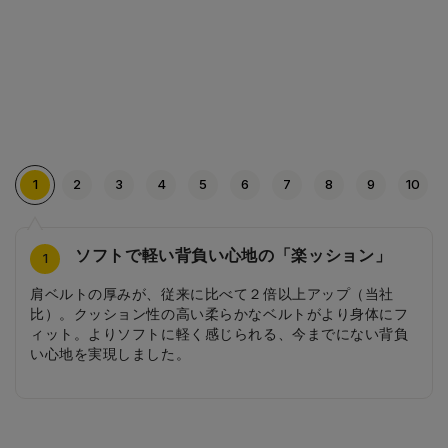
1
2
3
4
5
6
7
8
9
10
ソフトで軽い背負い心地の「楽ッション」
安ピカッ・光る肩ベルト
荷物を守る芯材補強
半カブセタイプ
開け閉めしやすいマグネットバックル
収納力をアップする水筒ポケット
汗ムレを防ぎ、清潔さをキープ
汚れにくい設計（底びょう・チリ構造）
教科書ベルトでより収納しやすく
ガバッと開くアコーディオンポケット
10
4
2
3
5
6
7
8
9
1
肩ベルトの厚みが、従来に比べて２倍以上アップ（当社
日中はデザインとして溶け込み、雨の日や暗い夜道は車の
本体の背中、側面、底、メインポケット上部を芯材で補強
半カブセタイプにすることでスタイリッシュなデザインと
荷物を守るロックはドイツのFIDLOCK社バックルを搭載し
側面には水筒や折り畳み傘、ふでばこなどが入れられるマ
背当ての素材には通気性・透湿性に優れた「エアーフレッ
底びょう・チリ部があることにより、ランドセルの側面や
教科書ベルトを使うことで荷物が少ない日も荷物の揺れを
前ポケットはアコーディオンポケットにすることで、さら
比）。クッション性の高い柔らかなベルトがより身体にフ
ライトに反射してピカッと光る安ピカッを搭載。カブセの
することで、型崩れしにくい形状にし、大切な荷物を守り
同時に軽量化も実現させました。
ました。マグネット入りで近づけるだけで閉じられ、開け
ルチポケットが付いています。かさばる水筒もスッキリ収
シュ」素材を使用。 また、背当ての形状は、凸凹にするこ
底面が、壁や地面と直接触れることを防ぎ、傷や汚れがつ
抑えるとともに、整理しやすくなります。また、背中に荷
に収納力UP。また、ポケットが大きく開くので、中身が見
ィット。よりソフトに軽く感じられる、今までにない背負
縁に加えて肩ベルトの前面も「安ピカッ」仕様に。
ます。
るときはワンプッシュ。荷物が多い日には、裏側のボタン
納でき、出し入れも簡単です。
とにより、通気空間が確保され、空気が流れる設計にして
きにくい構造になっています。
物を密着させることで、体感重量を軽減してくれます。
やすく取り出しやすい構造になっています。
い心地を実現しました。
を付け替えるだけでお子さまでも簡単に長さが調節できま
います。お子さまの背中をムレにくく、夏でも快適な状態
す。
を保ちます。