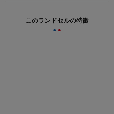
反射材なのにデザインはおしゃれ＆かっこいい
このランドセルの特徴
まま！
一般的な反射材はシルバーカラーが多いのに対し、安
ピカッは素材の上に特殊加工を施すことにより、素材
のカラーをそのまま活かすことを実現。ランドセルの
デザインはおしゃれ＆かっこいいまま！