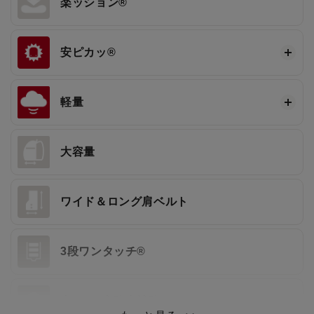
楽ッション®
安ピカッ®
軽量
大容量
ワイド＆ロング肩ベルト
3段ワンタッチ®
大マチ3方強力補強®