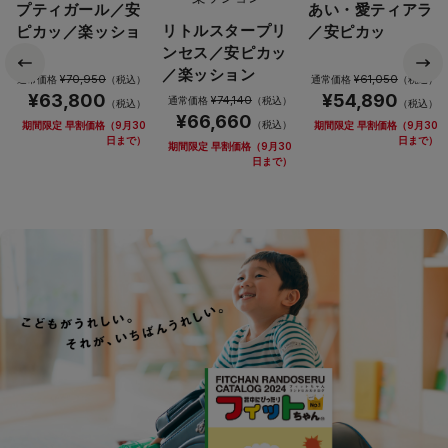
プティガール／安
あい・愛ティアラ
リトルスタープリ
ピカッ／楽ッショ
／安ピカッ
ンセス／安ピカッ
ン
／楽ッション
¥70,950
¥61,050
通常価格
（税込）
通常価格
（税込）
¥63,800
¥54,890
¥74,140
通常価格
（税込）
（税込）
（税込）
¥66,660
（税込）
期間限定 早割価格（9月30
期間限定 早割価格（9月30
日まで）
日まで）
期間限定 早割価格（9月30
日まで）