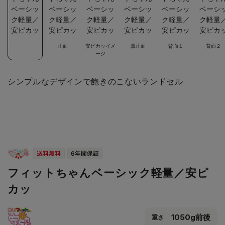
正面
安ピカッイメ
真正面
背面１
背面２
ージ
シンプルなデザインで飽きのこないランドセル
フィットちゃんベーシック軽量／安ピ
カッ
1050g前後
重さ