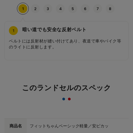
1
2
3
4
5
6
7
8
暗い道でも安全な反射ベルト
片側についたナスカン
シンプルなカブセデザイン
シンプルなびょう
エアーフレッシュの背あて
A4フラットファイルがすっきり入る幅
シンプルな内装
軽さを重視した前ポケット
4
2
3
5
6
7
8
1
ベルトには反射材が縫い付けてあり、夜道で車やバイク等
約25kgの負荷がかかると外れる安全ナスカンは、片側にの
カブセのステッチは、本体色に合うカラーでシンプルに仕
ランドセルのイメージを崩さない、シンプルなびょうを使
通気性に優れたエアーフレッシュの背当て。背中がムレに
軽量タイプながら、大マチの容量はそのまま。A4フラット
シンプルで丈夫な内装、お手入れし易く、長期間大切な教
前ポケットは装飾を最小限に。やさしいイメージに仕上げ
のライトに反射します。
み搭載されています。
上げています。
用しています。
くく、水や汚れをはじくのでお子さまの背中をいつも清潔
ファイルがすっぽり入ります。
科書や文房具を守ります。
ています。
に保てます。
このランドセルのスペック
商品名
フィットちゃんベーシック軽量／安ピカッ