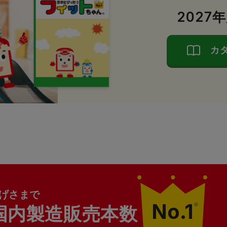
2027
カ
げさまで
No.1
※
国内製造販売本数