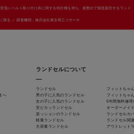
び背負いベルト取り付け具に関する特許権を持ち、複数社で製造販売するランド
カーに限る ／ 調査機関：株式会社東京商工リサーチ
ランドセルについて
ランドセル
フィットちゃ
まへ
男の子に人気のランドセル
フィットちゃ
女の子に人気のランドセル
6年間無料修理
安ピカッランドセル
オーダーメイ
楽ッションのランドセル
ランドセルカ
軽量ランドセル
ランドセル関
大容量ランドセル
アウトレット