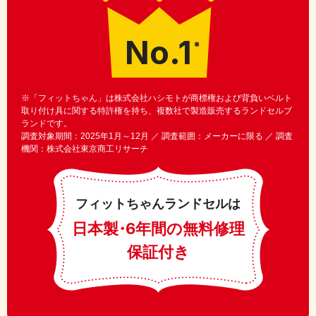
No.1
※
※「フィットちゃん」は株式会社ハシモトが商標権および背負いベルト
取り付け具に関する特許権を持ち、複数社で製造販売するランドセルブ
ランドです。
調査対象期間：2025年1月～12月 ／ 調査範囲：メーカーに限る ／ 調査
機関：株式会社東京商工リサーチ
フィットちゃんランドセルは
日本製
・
6年間の無料修理
保証付き