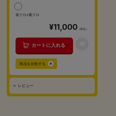
表クロ×裏クロ
¥11,000
（税込）
カートに入れる
商品を比較する
レビュー