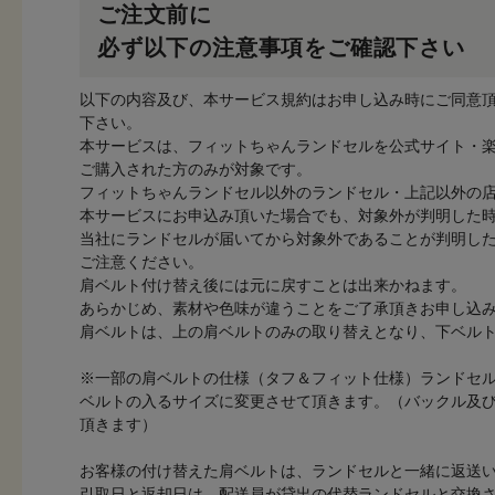
ご注文前に
必ず以下の注意事項をご確認下さい
以下の内容及び、
本サービス規約
はお申し込み時にご同意
下さい。
本サービスは、フィットちゃんランドセルを
公式サイト・楽
ご購入された方のみが対象です。
フィットちゃんランドセル以外のランドセル・上記以外の
本サービスにお申込み頂いた場合でも、対象外が判明した
当社にランドセルが届いてから対象外であることが判明し
ご注意ください。
肩ベルト付け替え後には
元に戻すことは出来かねます。
あらかじめ、素材や色味が違うことをご了承頂きお申し込
肩ベルトは、上の肩ベルトのみの取り替えとなり、下ベル
※一部の肩ベルトの仕様（タフ＆フィット仕様）ランドセ
ベルトの入るサイズに変更させて頂きます。（バックル及
頂きます）
お客様の付け替えた肩ベルトは、ランドセルと一緒に返送
引取日と返却日は、配送員が貸出の代替ランドセルと交換