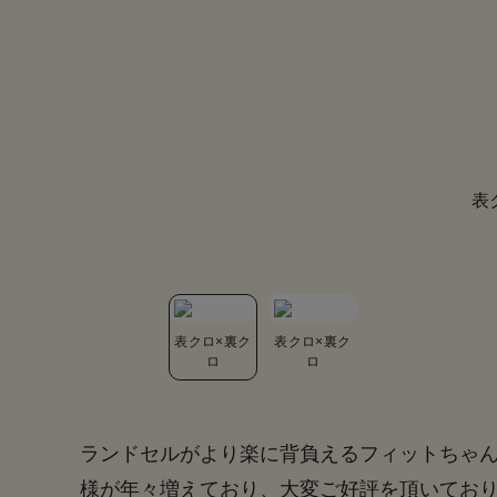
表
表クロ×裏ク
表クロ×裏ク
ロ
ロ
ランドセルがより楽に背負えるフィットちゃ
様が年々増えており、大変ご好評を頂いてお