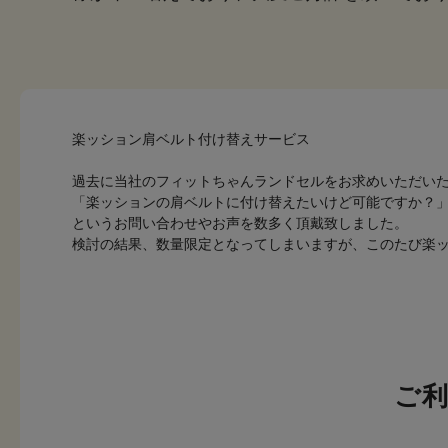
楽ッション肩ベルト付け替えサービス
過去に当社のフィットちゃんランドセルをお求めいただい
「楽ッションの肩ベルトに付け替えたいけど可能ですか？
というお問い合わせやお声を数多く頂戴致しました。
検討の結果、数量限定となってしまいますが、このたび楽
ご