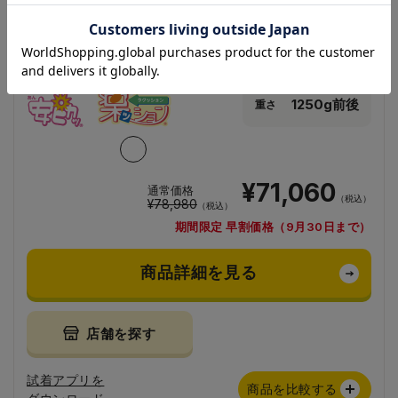
フロル／安ピカッ／楽ッション
1250g前後
重さ
¥71,060
通常価格
（税込）
¥78,980
（税込）
期間限定 早割価格（9月30日まで）
商品詳細を見る
店舗を探す
試着アプリを
商品を比較する