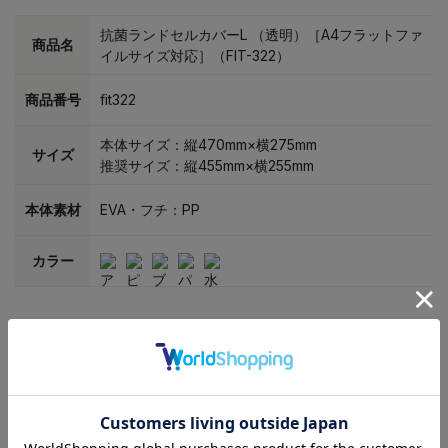
抗菌ランドセルカバーL （透明）［A4フラットファ
商品名
イルサイズ対応］（FIT-322）
商品番号
fit322
本体サイズ：縦470mm×横275mm
サイズ
推奨サイズ：縦455mm×横255mm
本体素材
EVA・フチ：PP
カラー
ユーザーレビュー
この商品に寄せられたカスタマーレビューはまだありません。