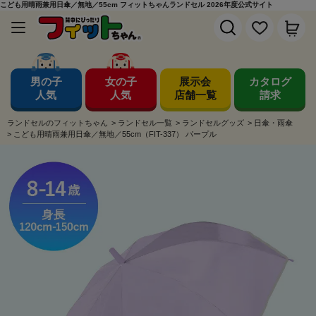
こども用晴雨兼用日傘／無地／55cm フィットちゃんランドセル 2026年度公式サイト
男の子
女の子
展示会
カタログ
人気
人気
店舗一覧
請求
ランドセルのフィットちゃん
>
ランドセル一覧
>
ランドセルグッズ
>
日傘・雨傘
>
こども用晴雨兼用日傘／無地／55cm（FIT-337） パープル