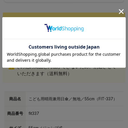
ご注意下さい
こちらの商品は
「合わせ買い390円割引」対象外
その他商品との同時購入ができません
その他の商品と同梱ができないため、別送させて
いただきます（送料無料）
商品名
こども用晴雨兼用日傘／無地／55cm（FIT-337）
商品番号
fit337
サイズ
55cm／ジャンプ式