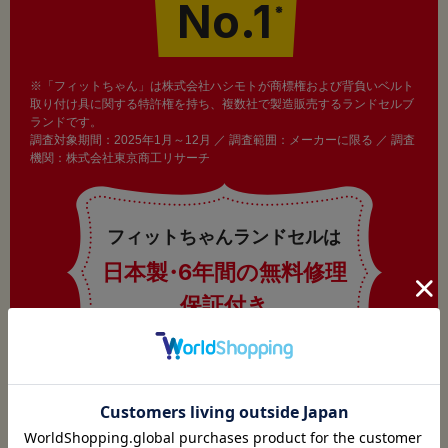
No.1
※
※「フィットちゃん」は株式会社ハシモトが商標権および背負いベルト
取り付け具に関する特許権を持ち、複数社で製造販売するランドセルブ
ランドです。
調査対象期間：2025年1月～12月 ／ 調査範囲：メーカーに限る ／ 調査
機関：株式会社東京商工リサーチ
フィットちゃんランドセルは
日本製
・
6年間の無料修理
保証付き
ご利用ガイド