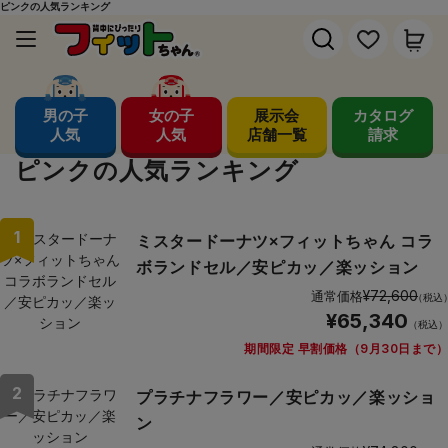
ピンクの人気ランキング
男の子
女の子
展示会
カタログ
人気
人気
店舗一覧
請求
ピンクの人気ランキング
1
ミスタードーナツ×フィットちゃん コラ
ボランドセル／安ピカッ／楽ッション
¥72,600
通常価格
（税込
¥65,340
（税込）
期間限定 早割価格（9月30日まで）
2
プラチナフラワー／安ピカッ／楽ッショ
ン