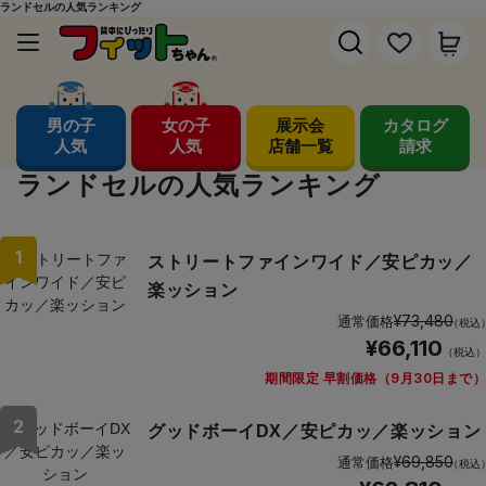
ランドセルの人気ランキング
男の子
女の子
展示会
カタログ
人気
人気
店舗一覧
請求
ランドセルの人気ランキング
1
ストリートファインワイド／安ピカッ／
楽ッション
¥73,480
通常価格
（税込
¥66,110
（税込）
期間限定 早割価格（9月30日まで）
2
グッドボーイDX／安ピカッ／楽ッション
¥69,850
通常価格
（税込