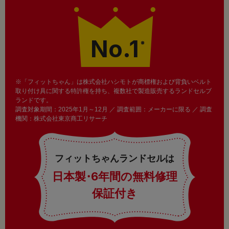
No.1
※
※「フィットちゃん」は株式会社ハシモトが商標権および背負いベルト
取り付け具に関する特許権を持ち、複数社で製造販売するランドセルブ
ランドです。
調査対象期間：2025年1月～12月 ／ 調査範囲：メーカーに限る ／ 調査
機関：株式会社東京商工リサーチ
フィットちゃんランドセルは
日本製
・
6年間の無料修理
保証付き