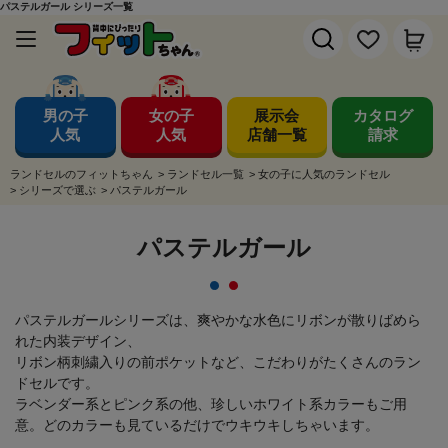
パステルガール シリーズ一覧
男の子
女の子
展示会
カタログ
人気
人気
店舗一覧
請求
ランドセルのフィットちゃん
>
ランドセル一覧
>
女の子に人気のランドセル
>
シリーズで選ぶ
>
パステルガール
パステルガール
パステルガールシリーズは、爽やかな水色にリボンが散りばめら
れた内装デザイン、
リボン柄刺繍入りの前ポケットなど、こだわりがたくさんのラン
ドセルです。
ラベンダー系とピンク系の他、珍しいホワイト系カラーもご用
意。どのカラーも見ているだけでウキウキしちゃいます。