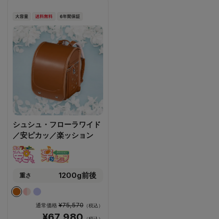
シュシュ・フローラワイド
／安ピカッ／楽ッション
1200g前後
重さ
¥75,570
通常価格
（税込）
¥67,980
（税込）