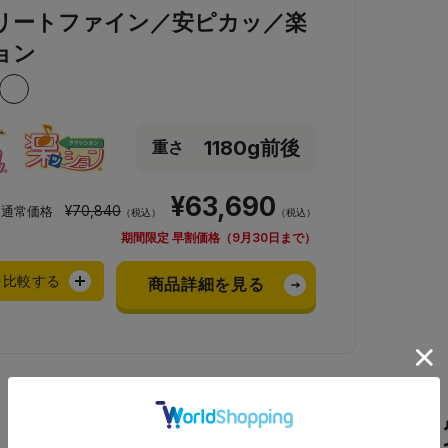
リートファイン／安ピカッ／楽
ョン
1180g前後
重さ
¥63,690
¥70,840
通常価格
（税込）
（税込）
期間限定 早割価格（9月30日まで）
を比較する
商品詳細を見る
よくある