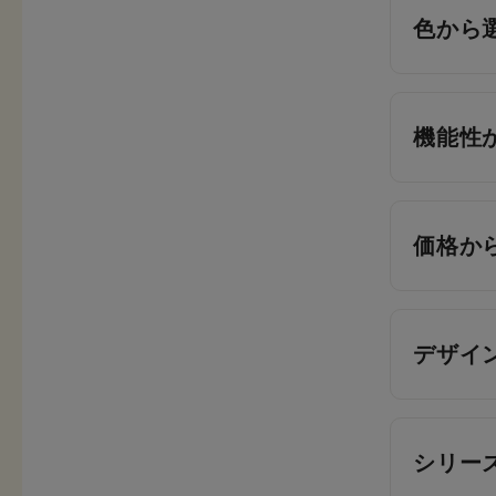
色から
機能性
価格か
デザイ
シリー